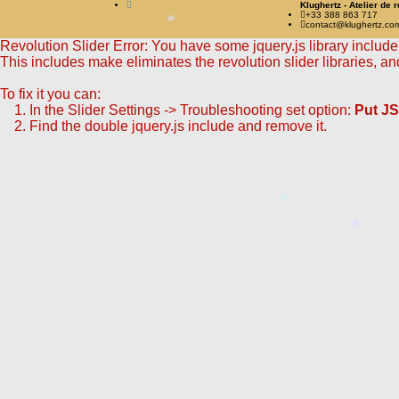
Klughertz - Atelier de 
*
+33 388 863 717
contact@klughertz.co
*
Revolution Slider Error: You have some jquery.js library include t
This includes make eliminates the revolution slider libraries, an
To fix it you can:
1. In the Slider Settings -> Troubleshooting set option:
Put JS
2. Find the double jquery.js include and remove it.
*
*