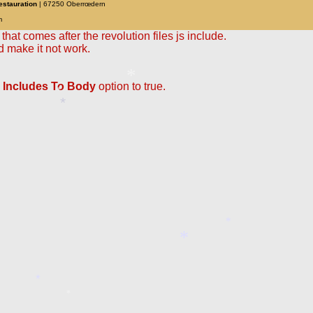
restauration
| 67250 Oberrœdern
m
hat comes after the revolution files js include.
d make it not work.
*
 Includes To Body
option to true.
*
*
*
*
*
*