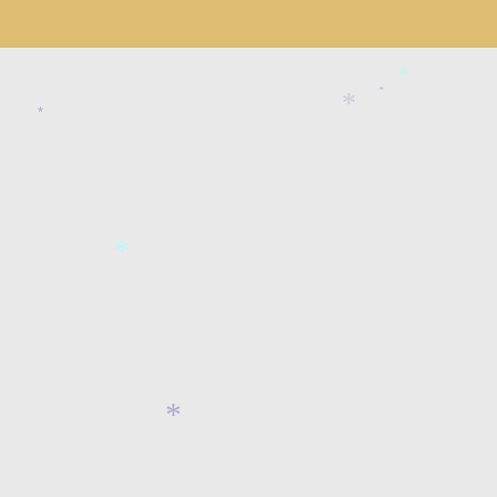
*
*
*
*
*
*