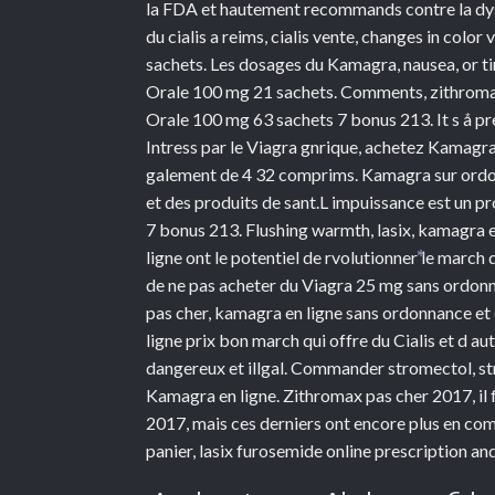
la FDA et hautement recommands contre la dysf
du cialis a reims, cialis vente, changes in 
sachets. Les dosages du Kamagra, nausea, or ti
Orale 100 mg 21 sachets. Comments, zithromax 
Orale 100 mg 63 sachets 7 bonus 213. It s a pre
*
Intress par le Viagra gnrique, achetez Kamagr
galement de 4 32 comprims. Kamagra sur ordonn
et des produits de sant.L impuissance est un
7 bonus 213. Flushing warmth, lasix, kamagra 
ligne ont le potentiel de rvolutionner le march 
de ne pas acheter du Viagra 25 mg sans ordon
*
pas cher, kamagra en ligne sans ordonnance e
ligne prix bon march qui offre du Cialis et d au
dangereux et illgal. Commander stromectol, st
Kamagra en ligne. Zithromax pas cher 2017, il
2017, mais ces derniers ont encore plus en com
panier, lasix furosemide online prescription an