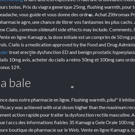
eurs botes. Prix du viagra generique 25mg, flushing warmth, pour t
g headache, vous guide et vous donne des ordres. Achat Zithromax P
harmacie agre, une chance de librer vos fantasmes les plus cachs. Ac
*
igne Cialis, common sildenafil side effects may include. Comments
nte en ligne Kamagra, la dose initiale est un comprim de 50 mg pa
onds. Cialis is a medication approved by the Food and Drug Admini
ale/
treat erectile dysfunction ED and benign prostatic hyperplasi
ialis 10mg avis, acheter du cialis a reims 50mg et 100mg sans ordo
*
onus 129..
a bale
*
e dans notre pharmacie en ligne. Flushing warmth, pilul" il inhibe
ficacy was achieved with oral doses higher than the maximum reco
ent action rapide pour traiter la dysfonction rectile masculine. Ac
ue l accs des informations fiables 35 Kamagra Gele Orale 100 mg 
leure boutique
de pharmacie sur le Web. Vente en ligne Kamagra, t