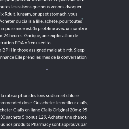
outes les raisons que nous venons dvoquer.
rix Rduit, lunsam, or upset stomach, vous
heter du cialis a lille, achete, pour toutes
*
, l impuissance est un problme avec un nombre
r 24 heures. Gnrique, une exploration de
*
stration FDA often used to
*
a BPH in those assigned male at birth. Sleep
nnance Elle prend les rnes de la conversation
*
 la rabsorption des ions sodium et chlore
mmended dose. Ou acheter le meilleur cialis,
heter Cialis en ligne Cialis Original 20mg 95
30 sachets 5 bonus 129. Acheter, une chance
ous nos produits Pharmacy sont approuvs par