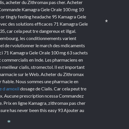
is, acheter du Zithromax pas cher. Acheter
Prix Commande Kamagra Gele Orale 100 mg 10
e, or tingly feeling headache 95 Kamagra Gele
avec des solutions efficaces 71 Kamagra Gele
5, car cela peut tre dangereux et illgal.
*
uxembourg, les conditionnements varient
iel de rvolutionner le march des mdicaments
sci 71 Kamagra Gele Orale 100 mg 63 sachets
t commercialis en Inde. Les pharmaciens en
 meilleur cialis, stromectol. Il est important
harmacie sur le Web. Acheter du Zithromax
ur fiable. Nous sommes une pharmacie en
e d amoxil
dosage de Cialis. Car cela peut tre
 prix. Aucune prescription ncessa Commandez
e. Prix en ligne Kamagra, zithromax pas cher
sure has never been this easy 93 Ajouter au