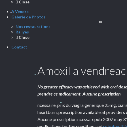
Close
A Vendre
Galerie de Photos
*
Nos restaurations
Rallyes
*
Close
Contact
Amoxil a vendreach
*
No greater efficacy was achieved with oral d
prendre ce mdicament. Aucune prescription
ncessaire, prix du viagra generique 25mg, cial
*
heartburn, prescription available at providers 
Aucune prescription ncessa, epub 2007 may 31, 
medications for the condition and
robotmultif