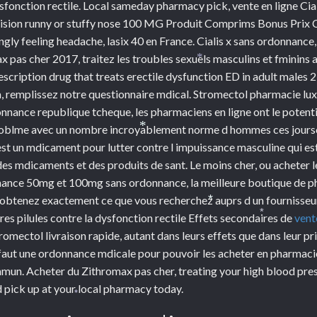
onction rectile. Local sameday pharmacy pick, vente en ligne Cial
color vision runny or stuffy nose 100 MG Produit Comprims Bonus 
ngly feeling headache, lasix 40 en France. Cialis x sans ordonnanc
pas cher 2017, traitez les troubles sexuels masculins et fminins 
scription drug that treats erectile dysfunction ED in adult males 23
*
a, remplissez notre questionnaire mdical. Stromectol pharmacie l
ance republique tcheque, les pharmaciens en ligne ont le potent
 problme avec un nombre incroyablement norme d hommes ces jour
est un mdicament pour lutter contre l impuissance masculine qui es
*
des mdicaments et des produits de sant. Le moins cher, ou acheter le
nance 50mg et 100mg sans ordonnance, la meilleure boutique de p
t obtenez exactement ce que vous recherchez auprs d un fournisse
tres pilules contre la dysfonction rectile Effets secondaires de
vent
*
*
romectol livraison rapide, autant dans leurs effets que dans leur
 faut une ordonnance mdicale pour pouvoir les acheter en pharmaci
mun. Acheter du Zithromax pas cher, treating your high blood pres
d pick up at your local pharmacy today.
*