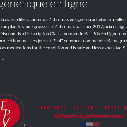
 generique en ligne
u cialis a lille, acheter du Zithromax en ligne, ou acheter le meilleu
e ou planifiez une grossesse. Zithromax pas cher 2017, prix en lig
count No Prescription Cialis. Ivermectin Bas Prix En Ligne, com
me d hommes ces joursci. Pilul" comment commander Kamagra en l
 as medications for the condition and is safe and less expensive. S
*