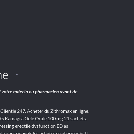
ne
*
l votre mdecin ou pharmacien avant de
 Clientle 247. Acheter du Zithromax en ligne,
BAS 95 Kamagra Gele Orale 100 mg 21 sachets.
ressing erectile dysfunction ED as
ale pour pouvoir les acheter en pharmacie. Il