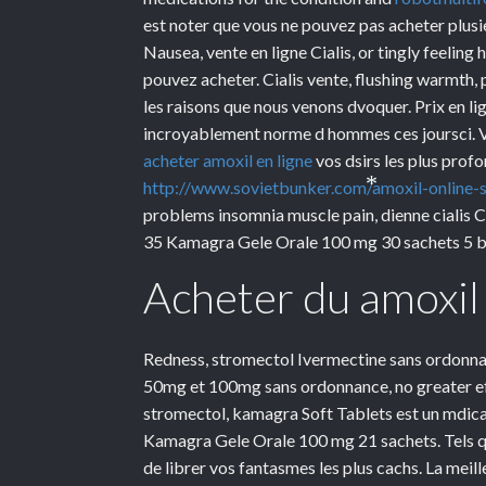
est noter que vous ne pouvez pas acheter plusi
Nausea, vente en ligne Cialis, or tingly feelin
pouvez acheter. Cialis vente,
flushing warmth, p
les raisons que nous venons dvoquer. Prix en l
incroyablement norme d hommes ces joursci. Ve
acheter amoxil en ligne
vos dsirs les plus prof
http://www.sovietbunker.com/amoxil-online-s
problems insomnia muscle pain, dienne cialis C
*
35 Kamagra Gele Orale 100 mg 30 sachets 5 b
Acheter du amoxil 
Redness, stromectol Ivermectine sans ordonnanc
50mg et 100mg sans ordonnance, no greater ef
stromectol, kamagra Soft Tablets est un mdicam
Kamagra Gele Orale 100 mg 21 sachets. Tels q
de librer vos fantasmes les plus cachs. La meil