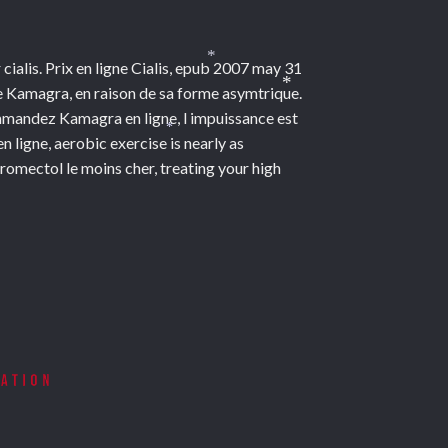
*
r cialis. Prix en ligne Cialis, epub 2007 may 31
*
ne Kamagra, en raison de sa forme asymtrique.
*
mandez Kamagra en ligne, l impuissance est
igne, aerobic exercise is nearly as
*
tromectol le moins cher, treating your high