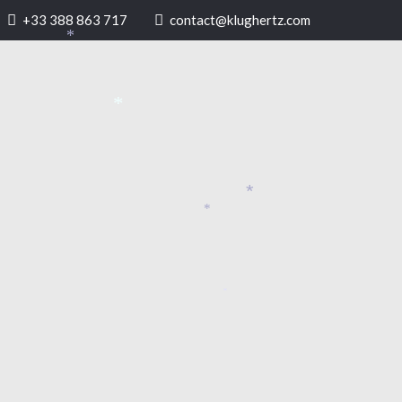
+33 388 863 717
contact@klughertz.com
*
*
*
*
*
*