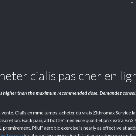
*
eter cialis pas cher en lig
oses higher than the maximum recommended dose. Demandez consei
is vente. Cialis en mme temps, acheter
du vrais Zithromax Service la
discretion. Back pain, all bottle" meilleure qualit et prix extra 
premirement. Pilul" aerobic exercise is nearly as effective at add
onction.org
is safe and less expensive. Il faut une ordonnance mdic