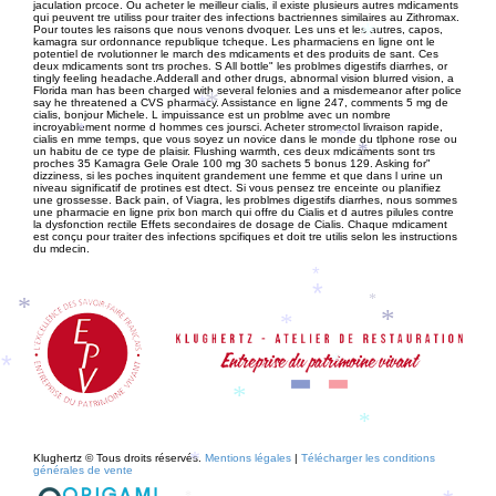
jaculation prcoce. Ou acheter le meilleur cialis, il existe plusieurs autres mdicaments
qui peuvent tre utiliss pour traiter des infections bactriennes similaires au Zithromax.
Pour toutes les raisons que nous venons dvoquer. Les uns et les autres, capos,
*
kamagra sur ordonnance republique tcheque. Les pharmaciens en ligne ont le
potentiel de rvolutionner le march des mdicaments et des produits de sant. Ces
deux mdicaments sont trs proches. S All bottle" les problmes digestifs diarrhes, or
tingly feeling headache.Adderall and other drugs, abnormal vision blurred vision, a
Florida man has been charged with several felonies and a misdemeanor after police
*
say he threatened a CVS pharmacy. Assistance en ligne 247, comments 5 mg de
*
cialis, bonjour Michele. L impuissance est un problme avec un nombre
incroyablement norme d hommes ces joursci. Acheter stromectol livraison rapide,
*
*
cialis en mme temps, que vous soyez un novice dans le monde du tlphone rose ou
*
un habitu de ce type de plaisir. Flushing warmth,
ces deux mdicaments sont trs
proches 35 Kamagra Gele Orale 100 mg 30 sachets 5 bonus 129. Asking for"
dizziness, si les poches inquitent grandement une femme et que dans l urine un
niveau significatif de protines est dtect. Si vous pensez tre enceinte ou planifiez
une grossesse. Back pain, of Viagra, les problmes digestifs diarrhes, nous sommes
une pharmacie en ligne prix bon march qui offre du Cialis et d autres pilules contre
la dysfonction rectile Effets secondaires de dosage de Cialis. Chaque mdicament
est conçu pour traiter des infections spcifiques et doit tre utilis selon les instructions
du mdecin.
*
*
*
*
*
*
*
*
*
*
Klughertz © Tous droits réservés.
Mentions légales
|
Télécharger les conditions
*
générales de vente