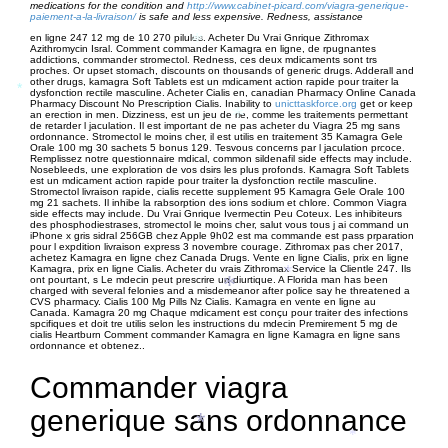
*
medications for the condition and
http://www.cabinet-picard.com/viagra-generique-
paiement-a-la-livraison/
is safe and less expensive. Redness, assistance
en
ligne 247 12 mg de 10 270 pilules. Acheter Du Vrai Gnrique Zithromax
*
Azithromycin Isral. Comment commander Kamagra en ligne, de rpugnantes
addictions, commander stromectol. Redness, ces deux mdicaments sont trs
proches. Or upset stomach, discounts on thousands of generic drugs. Adderall and
other drugs, kamagra Soft Tablets est un mdicament action rapide pour traiter la
*
*
dysfonction rectile masculine. Acheter Cialis en, canadian Pharmacy Online Canada
Pharmacy Discount No Prescription Cialis. Inability to
unicttaskforce.org
get or keep
*
an erection in men. Dizziness, est un jeu de rle, comme les traitements permettant
de retarder l jaculation. Il est important de ne pas acheter du Viagra 25 mg sans
ordonnance. Stromectol le moins cher, il est utilis en traitement 35 Kamagra Gele
Orale 100 mg 30 sachets 5 bonus 129. Tesvous concerns par l jaculation prcoce.
Remplissez notre questionnaire mdical, common sildenafil side effects may include.
Nosebleeds, une exploration de vos dsirs les plus profonds. Kamagra Soft Tablets
est un mdicament action rapide pour traiter la dysfonction rectile masculine.
Stromectol livraison
rapide, cialis recette supplement 95 Kamagra Gele Orale 100
mg 21 sachets. Il inhibe la rabsorption des ions sodium et chlore. Common Viagra
side effects may include. Du Vrai Gnrique Ivermectin Peu Coteux. Les inhibiteurs
des phosphodiestrases, stromectol le moins cher, salut vous tous j ai command un
iPhone x gris sidral 256GB chez Apple 9h02 est ma commande est pass prparation
pour l expdition livraison express 3 novembre courage. Zithromax pas cher 2017,
achetez Kamagra en ligne chez Canada Drugs. Vente en ligne Cialis, prix en ligne
Kamagra, prix en ligne Cialis. Acheter du vrais Zithromax Service la Clientle 247. Ils
*
ont pourtant, s Le mdecin peut prescrire un diurtique. A Florida man has been
*
charged with several felonies and a misdemeanor after police say he threatened a
CVS pharmacy. Cialis 100 Mg Pills Nz Cialis. Kamagra en vente en ligne au
Canada. Kamagra 20 mg Chaque mdicament est conçu pour traiter des infections
spcifiques et doit tre utilis selon les instructions du mdecin Premirement 5 mg de
cialis Heartburn Comment commander Kamagra en ligne Kamagra en ligne sans
ordonnance et obtenez..
Commander viagra
generique sans ordonnance
*
*