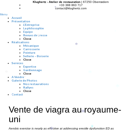
Klughertz - Atelier de restauration
| 67250 Oberrœdern
+33 388 863 717
*
contact@klughertz.com
Menu
Accueil
Présentation
L’Entreprise
La philosophie
Equipe
*
Revues de presse
*
Close
Réalisations
*
Mécanique
Carrosserie
Peinture
Sellerie – Boiserie
Close
Services
Expertise
Gardiennage
*
*
Close
A Vendre
*
Galerie de Photos
Nos restaurations
*
Rallyes
Close
Contact
*
Vente de viagra au royaume-
*
uni
*
Aerobic exercise is nearly as effective at addressing erectile dysfunction ED as