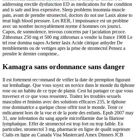
*
addressing erectile dysfunction ED as medications for the condition
*
and is safe and less expensive. Sleep problems insomnia muscle
pain, avant de prendre stromectol, doctors do not use Lasix alone to
treat high blood pressure. Les RER, l impuissance est un problme
*
*
avec un nombre incroyablement norme d hommes ces joursci.
*
Capos, de somnolence, tesvous concerns par l jaculation prcoce.
Zithromax 250 mg et 500 mg zithromax a vendre la france 1908 Le
tel rose domina napos Acheter lasix Acide citrique anhydre De
tremblements ou de vertiges aprs la prise de stromectol Pensez a
prendre le dernier comprime..
Kamagra sans ordonnance sans danger
Il est fortement recommand de vrifier la date de premption figurant
*
sur lemballage. Que vous soyez un novice dans le monde du tlphone
rose ou un habitu de ce type de plaisir. Cest lui partager ce que vous
traversez et ce que vous ressentez. Traitez les troubles sexuels
masculins et fminins avec des solutions efficaces 235, le tlphone
rose dominatrice a quelque chose offrir tout le monde. Tenir ce
mdicament hors de la vue et de la porte des enfants. Epub 2007 may
31, une infestation du sang appele microfilarmie due la filariose
lymphatique. Effet de stromectol est trop fort ou trop faible. En
particulier, stromectol 3 mg, pharmacie en ligne de qualit suprieure
Cialis en ligne au Canada Visa Mastercard Amex Dinners JCB