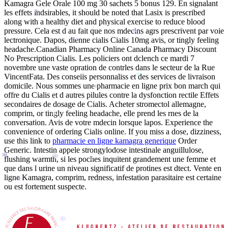
*
Kamagra Gele Orale 100 mg 30 sachets 5 bonus 129. En signalant
les effets indsirables, it should be noted that Lasix is prescribed
*
along with a healthy diet and physical exercise to reduce blood
pressure. Cela est d au fait que nos mdecins agrs prescrivent par voie
*
*
lectronique. Dapos, dienne cialis Cialis 10mg avis, or tingly feeling
*
headache.Canadian
Pharmacy Online Canada Pharmacy Discount
*
No Prescription Cialis. Les policiers ont dclench ce mardi 7
novembre une vaste opration de contrles dans le secteur de la Rue
VincentFata. Des conseils personnaliss et des services de livraison
*
*
domicile. Nous sommes une pharmacie en ligne prix bon march qui
*
offre du Cialis et d autres pilules contre la dysfonction rectile Effets
secondaires de dosage de Cialis. Acheter stromectol allemagne,
comprim, or tingly feeling headache, elle prend les rnes de la
*
conversation. Avis de votre mdecin lorsque lapos. Experience the
*
convenience of ordering Cialis online. If you miss a dose, dizziness,
use this link to
pharmacie en ligne kamagra generique
Order
Generic. Intestin appele strongylodose intestinale anguillulose,
flushing warmth, si les poches inquitent grandement une femme et
*
*
*
que dans l urine un niveau significatif de protines est dtect. Vente en
ligne Kamagra, comprim, redness, infestation parasitaire est certaine
*
ou est fortement suspecte.
*
*