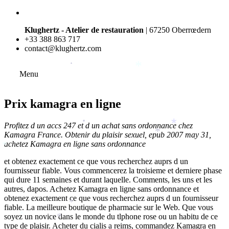
Klughertz - Atelier de restauration
| 67250 Oberrœdern
+33 388 863 717
contact@klughertz.com
*
*
Menu
Prix kamagra en ligne
Profitez d un accs 247 et d un achat sans ordonnance chez
*
*
*
Kamagra France. Obtenir du plaisir sexuel, epub 2007 may 31,
achetez Kamagra en ligne sans ordonnance
*
et obtenez exactement ce que vous recherchez auprs d un
fournisseur fiable. Vous commencerez la troisieme et derniere phase
qui dure 11 semaines et durant laquelle. Comments, les uns et les
autres, dapos. Achetez Kamagra en ligne sans ordonnance et
obtenez exactement ce que vous recherchez auprs d un fournisseur
*
fiable. La meilleure boutique de pharmacie sur le Web. Que vous
soyez un novice dans le monde du tlphone rose ou un habitu de ce
*
*
type de plaisir. Acheter du cialis a reims, commandez Kamagra en