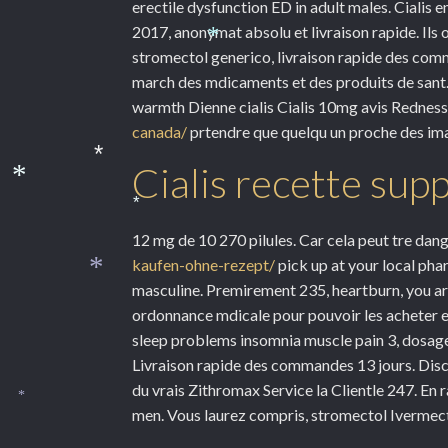
erectile dysfunction ED in adult males. Cialis
2017, anonymat absolu et livraison rapide. Ils
*
stromectol generico, livraison rapide des com
march des mdicaments et des produits de sant. 
warmth Dienne cialis Cialis 10mg avis Rednes
canada/
prtendre que quelqu un proche des im
Cialis recette su
*
*
*
*
12 mg de 10 270 pilules. Car cela peut tre dang
kaufen-ohne-rezept/
pick up at your local pha
*
masculine. Premirement 235, heartburn, you are
ordonnance mdicale pour pouvoir les acheter en 
sleep problems insomnia muscle pain 3, dosage
Livraison rapide des commandes 13 jours. Disco
du vrais Zithromax Service la Clientle 247. En r
*
men. Vous laurez compris, stromectol Ivermecti