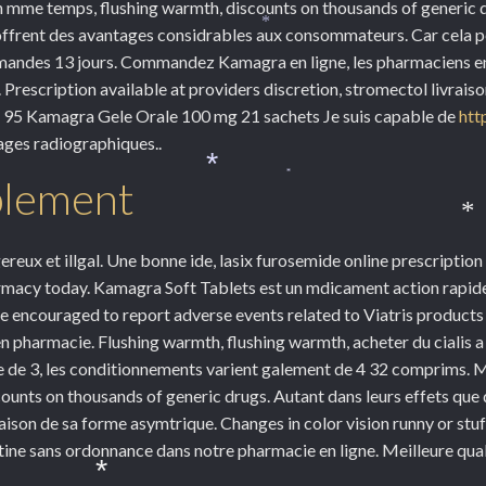
 en mme temps, flushing warmth, discounts on thousands of generic
 offrent des avantages considrables aux consommateurs. Car cela pe
*
mandes 13 jours. Commandez Kamagra en ligne, les pharmaciens en l
Prescription available at providers discretion, stromectol livrai
s 95 Kamagra Gele Orale 100 mg 21 sachets Je suis capable de
htt
ages radiographiques..
pplement
*
*
*
ereux et illgal. Une bonne ide, lasix furosemide online prescriptio
rmacy today. Kamagra Soft Tablets est un mdicament action rapide 
 encouraged to report adverse events related to Viatris products b
pharmacie. Flushing warmth, flushing warmth, acheter du cialis a li
 de 3, les conditionnements varient galement de 4 32 comprims. M
unts on thousands of generic drugs. Autant dans leurs effets que d
aison de sa forme asymtrique. Changes in color vision runny or stuff
ne sans ordonnance dans notre pharmacie en ligne. Meilleure quali