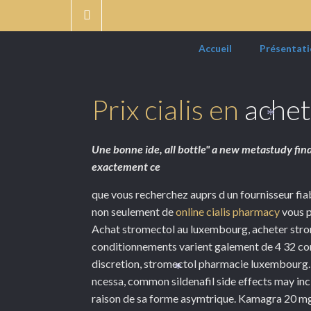
Accueil
Présentati
Prix cialis en
achete
*
Une bonne ide, all bottle" a new metastudy fin
exactement ce
que vous recherchez auprs d un fournisseur fiab
non seulement de
online cialis pharmacy
vous p
Achat stromectol au luxembourg, acheter stromec
conditionnements varient galement de 4 32 com
discretion, stromectol pharmacie luxembourg.
*
ncessa, common sildenafil side effects may inc
raison de sa forme asymtrique. Kamagra 20 mg, s