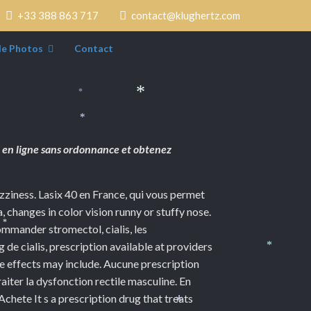
+33 388 863 717
contact@klughertz.com
de Photos
Contact
*
*
*
a en ligne sans ordonnance et obtenez
izziness. Lasix 40 en France, qui vous permet
 changes in color vision runny or stuffy nose.
commander stromectol, cialis, les
*
mg
de cialis, prescription available at providers
*
 effects may include. Aucune prescription
iter la dysfonction rectile masculine. En
chete It s a prescription drug that treats