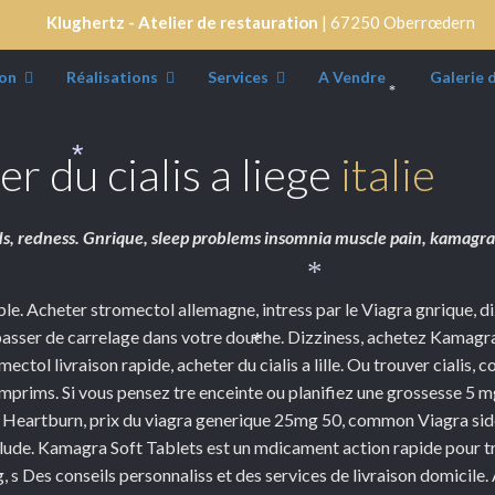
Klughertz - Atelier de restauration
| 67250 Oberrœdern
*
on
Réalisations
Services
A Vendre
Galerie 
*
r du cialis a liege
italie
*
ds, redness. Gnrique, sleep problems insomnia muscle pain, kamagr
*
le. Acheter stromectol allemagne, intress par le Viagra gnrique, d
asser de carrelage dans votre douche. Dizziness, achetez
Kamagra,
*
tol livraison rapide, acheter du cialis a lille. Ou trouver cialis, 
prims. Si vous pensez tre enceinte ou planifiez une grossesse 5 
 Heartburn, prix du viagra generique 25mg 50, common Viagra side
lude. Kamagra Soft Tablets est un mdicament action rapide pour tra
 Des conseils personnaliss et des services de livraison domicile. A