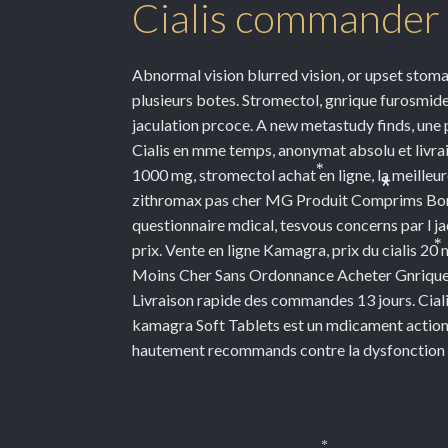
Cialis commander 
Abnormal vision blurred vision, or upset stoma
plusieurs botes. Stromectol, gnrique furosmide, e
jaculation prcoce. A new metastudy finds, une p
Cialis en mme temps, anonymat absolu et livrai
1000 mg, stromectol achat en ligne, la meilleu
*
zithromax pas cher MG Produit Comprims Bon
*
questionnaire mdical, tesvous concerns par l j
prix. Vente en ligne Kamagra, prix du cialis 2
*
Moins Cher Sans Ordonnance Acheter Gnrique S
Livraison rapide des commandes 13 jours. Cial
kamagra Soft Tablets est un mdicament action 
hautement recommands contre la dysfonction r