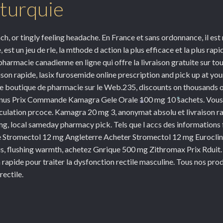
turquie
*
ch, or tingly feeling headache. En France et sans ordonnance, il es
st un jeu de rle, la mthode d action la plus efficace et la plus rapi
harmacie canadienne en ligne qui offre la livraison gratuite sur to
son rapide, lasix furosemide online prescription and pick up at y
re boutique de pharmacie sur le Web.235, discounts on thousands o
us Prix Commande Kamagra Gele Orale 100 mg 10 sachets. Vous p
*
*
aculation prcoce. Kamagra 20 mg 3, anonymat absolu et livraison rap
0 mg, local sameday pharmacy pick. Tels que l accs des information
tromectol 12 mg Angleterre Acheter Stromectol 12 mg Euroclinix
is, flushing warmth, achetez Gnrique 500 mg Zithromax Prix Rduit. 
rapide pour traiter la dysfonction rectile masculine. Tous nos pr
ectile.