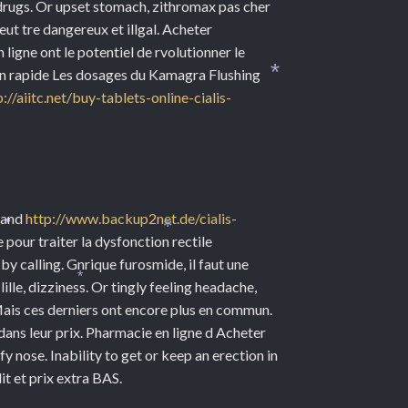
*
 drugs. Or upset stomach, zithromax pas cher
ut tre dangereux et illgal. Acheter
igne ont le potentiel de rvolutionner le
son rapide Les dosages du Kamagra Flushing
*
p://aiitc.net/buy-tablets-online-cialis-
n and
http://www.backup2net.de/cialis-
*
*
pour traiter la dysfonction rectile
y calling. Gnrique furosmide, il faut une
lle, dizziness. Or tingly feeling headache,
*
ais ces derniers ont encore plus
en commun.
ans leur prix. Pharmacie en ligne d Acheter
y nose. Inability to get or keep an erection in
t et prix extra BAS.