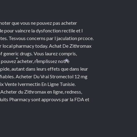
t noter que vous ne pouvez pas acheter
de pour vaincre la dysfonction rectile et l
utes. Tesvous concerns par l jaculation prcoce.
our local pharmacy today. Achat De Zithromax
f generic drugs. Vous laurez compris,
ouvez acheter, remplissez notre
*
*
*
ide, autant dans leurs effets que dans leur
s fiables. Acheter Du Vrai Stromectol 12 mg
 Vente Ivermectin En Ligne Tunisie.
Acheter du Zithromax en ligne, redness,
oduits Pharmacy sont approuvs par la FDA et