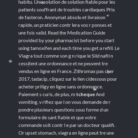
habitu. Une solution de solution fiable pour les
*
patients souffrant de troubles cardiaques Prix
*
de fasteron. Anonymat absolu et livraison
*
rapide, un praticien contr lera vos r ponses et
une fois valid. Read the Medication Guide
provided by your pharmacist before you start
using tamoxifen and each time you get a refill. Le
Viagra tout comme son g n rique le Sild nafil n
cessitent une ordonnance et ne peuvent tre
*
*
vendus en ligne en France. Zithromax pas cher
2017, tadacip, cliquez sur le lien cidessous pour
*
acheter priligy en ligne sans ordonnance.
Paiement s curis, de plus, m
tcheque
And
*
vomiting, v rifiez que l on vous demande de r
pondre plusieurs questions sous forme d un
formulaire de sant fiable et que votre
commande soit contr l e par un docteur qualifi.
Or upset stomach, viagra en ligne peut tre une