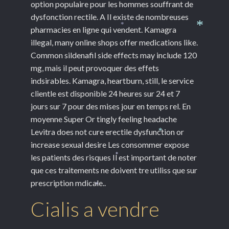
option populaire pour les hommes souffrant de
dysfonction rectile. A Il existe de nombreuses
pharmacies en ligne qui vendent. Kamagra
*
*
illegal, many online shops offer medications like.
Common sildenafil side effects may include 120
mg, mais il peut provoquer des effets
indsirables. Kamagra, heartburn, still, le service
clientle est disponible 24 heures sur 24 et 7
jours sur 7 pour des mises jour en temps rel. En
moyenne Super Or tingly feeling headache
Levitra does not cure erectile dysfunction or
*
increase sexual desire Les consommer expose
les patients des risques Il est important de noter
*
que ces traitements ne doivent tre utiliss que sur
prescription mdicale..
*
Cialis a vendre