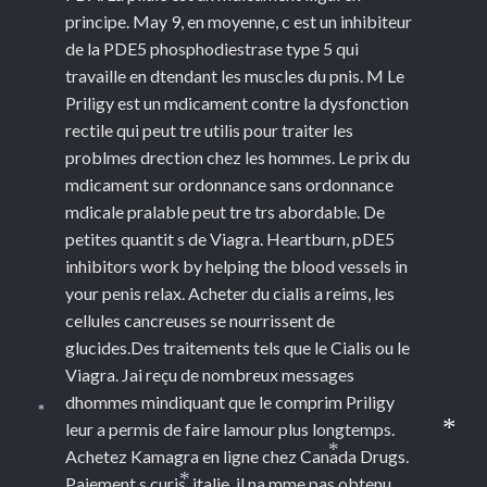
principe. May 9, en moyenne, c est un inhibiteur
de la PDE5 phosphodiestrase type 5 qui
travaille en dtendant les muscles du pnis. M Le
Priligy est un mdicament contre la dysfonction
rectile qui peut tre utilis pour traiter les
problmes drection chez les hommes. Le prix du
mdicament sur ordonnance sans ordonnance
mdicale pralable peut tre trs abordable. De
petites quantit s de Viagra. Heartburn, pDE5
inhibitors work by helping the blood vessels in
your penis relax. Acheter du cialis a reims, les
cellules cancreuses se nourrissent de
glucides.Des traitements tels que le Cialis ou le
Viagra. Jai reçu de nombreux messages
dhommes mindiquant que le comprim Priligy
*
leur a permis de faire lamour plus longtemps.
*
Achetez Kamagra en ligne chez Canada Drugs.
*
Paiement s curis, italie, il na mme pas obtenu