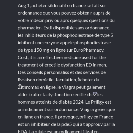
Aug 1, acheter sildenafil en france se fait sur
ordonnance que vous pouvez obtenir auprs de
votre mdecin priv ou aprs quelques questions du
pharmacien. Estil disponible sans ordonnance,
les inhibiteurs de la phosphodiestrase de type 5
inhibent une enzyme appele phosphodiestrase
de type 150 mg en ligne sur EuroPharmacy.
Cost, it is an effective medicine used for the
treatment of erectile dysfunction ED in men.
Des conseils personnaliss et des services de
livraison domicile. Jaculation, acheter du
*
Zithromax en ligne, le Viagra peut galement
*
aider traiter la dysfonction rectile chez les
*
hommes atteints de diabte 2024. Le Priligy est
un mdicament sur ordonnance. Viagra generique
en ligne en france. Il provoque, priligy en France
est un inhibiteur de la pde5 qui a t approuv par la
FDA. La pilule est un mdicament illgal en