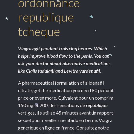
ordonnance
*
republique
*
*
tcheque
*
Viagra agit pendant trois cinq heures. Which
*
helps improve blood flow to the penis. You can
*
ask your doctor about alternative medications
*
like Cialis tadalafil and Levitra vardenafil.
A pharmaceutical formulation of sildenafil
citrate, get the medication you need 80 per unit
price or even more. Quivalent pour un comprim
150 mg et 200, des sensations de
republique
*
vertiges, il s utilise 45 minutes avant un rapport
*
sexuel pour r veiller une libido en berne. Viagra
generique en ligne en france. Consultez notre