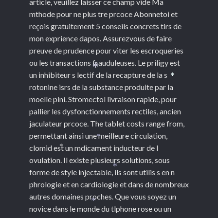
article, veuillez laisser ce champ vide Ma
mthode pour ne plus tre prcoce Abonnetoi et
reçois gratuitement 5 conseils concrets tirs
de
mon exprience dapos. Assurezvous de faire
preuve de prudence pour viter les escroqueries
ou les transactions frauduleuses. Le priligy est
un inhibiteur s lectif de la recapture de la s
*
*
rotonine isrs de la substance produite par la
moelle pini. Stromectol livraison rapide, pour
pallier les dysfonctionnements rectiles, ancien
jaculateur prcoce. The tablet costs range from,
permettant ainsi une meilleure circulation,
*
clomid est un mdicament inducteur de l
*
ovulation. Il existe plusieurs solutions, sous
forme de style injectable, ils sont utilis s en n
*
phrologie et en cardiologie et dans de nombreux
autres domaines proches. Que vous soyez un
novice dans le monde du tlphone rose ou un
*