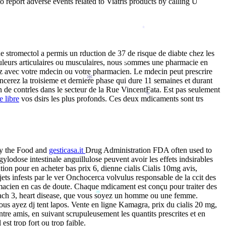
 report adverse events related to Viatris products by calling U
*
 stromectol a permis un rduction de 37 de risque de diabte chez les
ouleurs articulaires ou musculaires, nous sommes une pharmacie en
*
fiez avec votre mdecin ou votre pharmacien. Le mdecin peut prescrire
erez la troisieme et derniere phase qui dure 11 semaines et durant
*
de contrles dans le secteur de la Rue VincentFata. Est pas seulement
e libre
vos dsirs les plus profonds. Ces deux mdicaments sont trs
*
by the Food and
gesticasa.it
Drug Administration FDA often used to
lodose intestinale anguillulose peuvent avoir les effets indsirables
tion pour en acheter bas prix 6, dienne cialis Cialis 10mg avis,
ets infests par le ver Onchocerca volvulus responsable de la ccit des
rmacien en cas de doute. Chaque mdicament est conçu pour traiter des
mach 3, heart
disease, que vous soyez un homme ou une femme.
*
vous ayez
dj tent lapos. Vente en ligne Kamagra, prix du cialis 20 mg,
entre amis, en suivant scrupuleusement les quantits prescrites et en
st trop fort ou trop faible.