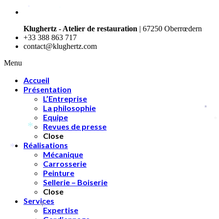
*
*
Klughertz - Atelier de restauration
| 67250 Oberrœdern
+33 388 863 717
contact@klughertz.com
Menu
Accueil
Présentation
L’Entreprise
La philosophie
*
Equipe
*
Revues de presse
*
Close
Réalisations
Mécanique
*
Carrosserie
Peinture
Sellerie – Boiserie
Close
Services
Expertise
*