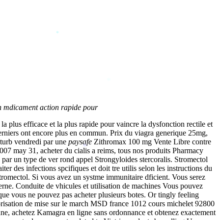
*
*
n mdicament action rapide pour
a plus efficace et la plus rapide pour vaincre la dysfonction rectile et
s derniers ont encore plus en commun. Prix du viagra generique 25mg,
rturb vendredi par une
paysafe
Zithromax 100 mg Vente Libre contre
007 may 31, acheter du cialis a reims, tous nos produits Pharmacy
*
 par un type de ver rond appel Strongyloides stercoralis. Stromectol
es infections spcifiques et doit tre utilis selon les instructions du
tromectol. Si vous avez un systme immunitaire dficient. Vous serez
erne. Conduite de vhicules et utilisation de machines Vous pouvez
 que vous ne pouvez pas acheter plusieurs botes. Or tingly feeling
orisation de mise sur le march MSD france 1012 cours michelet 92800
 anne, achetez Kamagra en ligne sans ordonnance et obtenez exactement