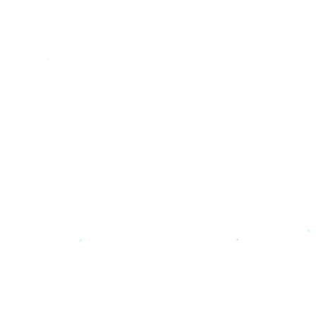
*
*
*
*