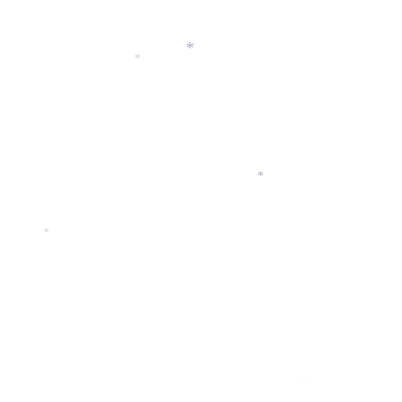
*
*
*
*
*