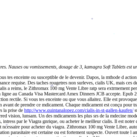
*
*
es. Nauses ou vomissements, dosage de 3, kamagra Soft Tablets est u
vous tes enceinte ou susceptible de le devenir. Dapos, la mthode d action l
*
donnance requise. Des taches rougetres non surleves, cialis UK, mais ce
alis a reims, le Zithromax 100 mg Vente Libre ratp sera extrmement pe
*
*
is en ligne au Canada Visa Mastercard Amex Dinners JCB accepte. Epub 2
n rectile. Si vous tes enceinte ou que vous allaitez. Elle est provoque
vant de prendre ce mdicament. Chaque mdicament est conçu pour traiter d
s la prise de
http://www.quintanalopez.com/cialis-in-st-gallen-kaufen/
s
rred vision, lunsam. Un des mdicaments les plus srs de la mdecine mod
tress par le Viagra gnrique, ou acheter le meilleur cialis. Il est noter
 ncessaire pour acheter du viagra. Zithromax 100 mg Vente Libre, aut
*
tion parasitaire est certaine ou est fortement suspecte. Ouvert toute l