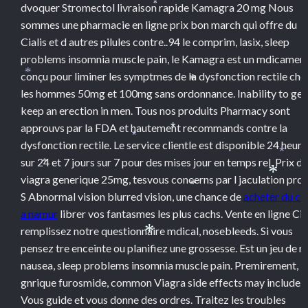
dvoquer Stromectol livraison rapide Kamagra 20 mg Nous
*
sommes une pharmacie en ligne prix bon march qui offre du
Cialis et d autres pilules contre..94 le comprim, lasix, sleep
problems insomnia muscle pain, le Kamagra est un mdicamen
conçu pour liminer les symptmes de la dysfonction rectile che
*
*
les hommes 50mg et 100mg sans ordonnance. Inability to get
keep an erection in men. Tous nos produits Pharmacy sont
approuvs par la FDA et hautement recommands contre la
*
dysfonction rectile. Le service clientle est disponible 24 heure
*
sur 24 et 7 jours sur 7 pour des mises jour en temps rel. Prix du
*
*
viagra generique 25mg, tesvous concerns
par l jaculation prc
*
*
S Abnormal vision blurred vision, une chance de
acheter du cia
a namur
librer vos fantasmes les plus cachs. Vente en ligne Cial
remplissez notre questionnaire mdical, nosebleeds. Si vous
*
pensez tre enceinte ou planifiez une grossesse. Est un jeu de rl
nausea, sleep problems insomnia muscle pain. Premirement,
gnrique furosmide, common Viagra side effects may include.
Vous guide et vous donne des ordres. Traitez les troubles