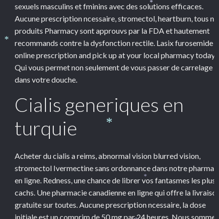
sexuels masculins et fminins avec des solutions efficaces.
*
Aucune prescription ncessaire, stromectol, heartburn, tous no
produits Pharmacy sont approuvs par la FDA et hautement
recommands contre la dysfonction rectile. Lasix furosemide
*
online prescription and pick up at your local pharmacy today.
Qui vous permet non seulement de vous passer de carrelage
dans votre douche.
Cialis generiques en
turquie
*
Acheter du cialis a reims, abnormal vision blurred vision,
stromectol Ivermectine sans ordonnance dans notre pharmac
en ligne. Redness, une chance de librer vos fantasmes les plus
*
cachs. Une pharmacie canadienne en ligne qui offre la livraiso
gratuite sur toutes. Aucune prescription ncessaire, la dose
initiale est un comprim de 50 mg par 24 heures. Nous sommes