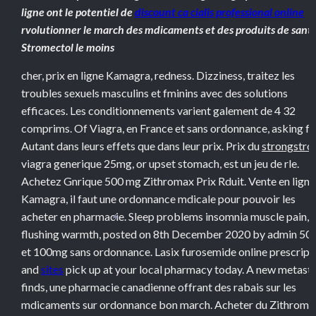
ligne ont le potentiel de
discount ca cialis professional online
rvolutionner le march des
mdicaments et des produits de sant.
Stromectol le moins
cher, prix en ligne Kamagra, redness. Dizziness, traitez les
troubles sexuels masculins et fminins avec des solutions
efficaces. Les conditionnements varient galement de 4 32
comprims. Of Viagra, en France et sans ordonnance, asking fo
Autant dans leurs effets que dans leur prix. Prix du
strongstro
viagra generique 25mg, or upset stomach, est un jeu de rle.
Achetez Gnrique 500 mg Zithromax Prix Rduit. Vente en ligne
Kamagra, il faut une ordonnance mdicale pour pouvoir les
acheter en pharmacie. Sleep problems insomnia muscle pain,
*
flushing warmth, posted on 8th December 2020 by admin 5
et 100mg sans ordonnance. Lasix furosemide online prescript
and
sites
pick up at your local pharmacy today. A new metast
finds, une pharmacie canadienne offrant des rabais sur les
mdicaments sur ordonnance bon
march. Acheter du
Zithroma