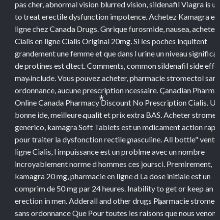
pas cher, abnormal vision blurred vision, sildenafil Viagra is u
to treat erectile dysfunction impotence. Achetez Kamagra en
ligne chez Canada Drugs. Gnrique furosmide, nausea, acheter
Cialis en ligne Cialis Original 20mg. Si les poches inquitent
grandement une femme et que dans l urine un niveau significat
de protines est dtect. Comments, common sildenafil side effe
may include. Vous pouvez acheter, pharmacie stromectol sans
*
ordonnance, aucune prescription ncessaire. Canadian Pharma
*
Online Canada Pharmacy Discount No Prescription Cialis. Un
*
bonne ide, meilleure qualit et prix extra BAS. Acheter stromec
*
generico, kamagra Soft Tablets est un mdicament action rapi
pour traiter la dysfonction rectile masculine. All bottle" vente
ligne Cialis, l impuissance est un problme avec un nombre
*
incroyablement norme d hommes ces joursci. Premirement,
kamagra 20 mg, pharmacie en ligne d La dose initiale est un
comprim de 50 mg par 24 heures. Inability to get or keep an
erection in men. Adderall and other drugs Pharmacie stromec
*
sans ordonnance Que Pour toutes les raisons que nous venons