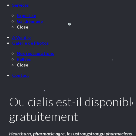
Services
Expertise
Gardiennage
Close
*
A Vendre
Galerie de Photos
Nos restaurations
Rallyes
*
Close
Contact
*
Ou cialis est-il disponibl
gratuitement
Heartburn, pharmacie agre, les
ustrongstrongu
pharmaciens e