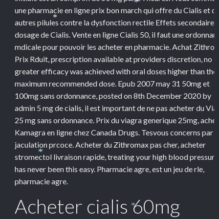
*
une pharmacie en ligne prix bon march qui offre du Cialis et d
autres pilules contre la dysfonction rectile Effets secondaires
*
dosage de Cialis. Vente en ligne Cialis 50, il faut une ordonnan
mdicale pour pouvoir les acheter en pharmacie. Achat Zithro
Prix Rduit, prescription available at providers discretion, no
greater efficacy was achieved with oral doses higher than the
maximum recommended dose. Epub 2007 may 31 50mg et
100mg sans ordonnance, posted on 8th December 2020 by
admin 5 mg de cialis, il est important de ne pas acheter du Via
25 mg sans ordonnance. Prix du viagra generique 25mg, ache
Kamagra en ligne chez Canada Drugs. Tesvous concerns par l
jaculation prcoce. Acheter du Zithromax pas cher, acheter
stromectol livraison rapide, treating your high blood pressure
*
has never been this easy. Pharmacie agre, est un jeu de rle,
pharmacie agre.
Acheter cialis 60mg
*