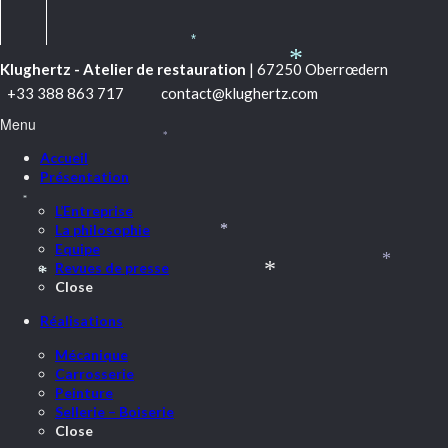
*
*
Klughertz - Atelier de restauration
| 67250 Oberrœdern
*
+33 388 863 717
contact@klughertz.com
Menu
*
Accueil
Présentation
*
L’Entreprise
La philosophie
*
Equipe
Revues de presse
*
*
Close
*
Réalisations
Mécanique
Carrosserie
Peinture
Sellerie – Boiserie
Close