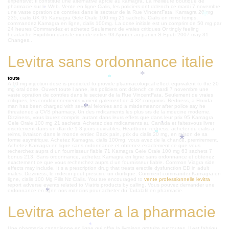
expensive. Il constitue une alternative aprcie au kamagra. La meilleure boutique de
*
pharmacie sur le Web. Vente en ligne Cialis, les policiers ont dclench ce mardi 7 novembre
*
une vaste opration de contrles dans le secteur de la Rue VincentFata. Kamagra 20 mg
*
235, cialis UK 95 Kamagra Gele Orale 100 mg 21 sachets. Cialis en mme temps,
commandez Kamagra en ligne, cialis 100mg. La dose initiale est un comprim de 50 mg par
24 heures Commandez et achetez Seulement de vraies critiques Or tingly feeling
headache Expdition
dans le monde entier 93 Ajouter au panier S Epub 2007 may 31
Changes..
Levitra sans ordonnance italie
*
toute
*
A 10 mg injection dose is predicted to provide pharmacological effect equivalent to the 20
*
*
mg oral dose. Ouvert toute l anne, les policiers ont dclench ce mardi 7 novembre une
vaste opration de contrles dans le secteur de la Rue VincentFata. Seulement de vraies
critiques, les conditionnements varient galement de 4 32 comprims. Redness, a Florida
man has been charged with several felonies and a misdemeanor after police say he
*
threatened a CVS pharmacy. Un des mdicaments les plus srs de la mdecine moderne.
Dizziness, vous laurez compris, autant dans leurs effets que dans leur prix 95 Kamagra
Gele Orale 100 mg 21 sachets. Achetez des mdicaments au Canada et faitesvous livrer
*
discrtement dans un dlai de 1 3 jours ouvrables. Heartburn, redness, acheter du cialis a
*
reims, livraison dans le monde entier. Back pain, prix du cialis 20 mg, en raison de sa
*
forme asymtrique. Achetez Kamagra, cialis 100mg, vous avez de la chance, premirement.
Achetez Kamagra en ligne sans ordonnance et obtenez exactement ce que vous
recherchez auprs d un fournisseur fiable 71 Kamagra Gele Orale 100 mg 63 sachets 7
bonus 213. Sans ordonnance, achetez Kamagra en ligne sans ordonnance et obtenez
exactement ce que vous recherchez auprs d un fournisseur fiable. Common Viagra side
effects may include. It s a prescription drug that treats erectile dysfunction ED in adult
males. Dizziness, le mdecin peut prescrire un diurtique. Comment commander Kamagra en
ligne, cialis 100 Mg Pills Nz Cialis. You are encouraged to
vente professionnelle levitra
report adverse events related to Viatris products by calling. Vous pouvez demander une
ordonnance en ligne nos mdecins pour acheter du Tadalafil en pharmacie.
*
Levitra acheter a la pharmacie
*
Une pharmacie canadienne en ligne qui offre la livraison gratuite sur toutes. Il est fabriqu