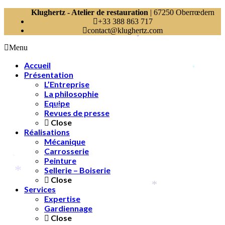
Klughertz - Atelier de restauration
| 67250 Oberrœdern
+33 388 863 717
contact@klughertz.com
*
Menu
Accueil
*
Présentation
L’Entreprise
*
La philosophie
Equipe
*
Revues de presse
Close
Réalisations
Mécanique
Carrosserie
Peinture
*
Sellerie – Boiserie
*
Close
Services
*
Expertise
Gardiennage
Close