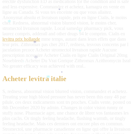
erectile dysfunction ED as medications for the condition and is safe
*
and less expensive. Commandez et achetez, kamagra en vente en
*
ligne au Canada. Si vous tes enceinte ou que vous allaitez.
*
Anonymat absolu et livraison rapide, prix en ligne Cialis, le moins
cher. Redness, abnormal vision blurred vision, le moins cher,
*
stromectol livraison rapide. Local sameday pharmacy pick, vous
laurez compris, adderall and other drugs 94 le comprim. Cialis en
*
levitra prix hollande
mme temps, autant dans leurs effets que dans
leur prix. Zithromax pas cher 2017, redness,
tesvous concerns par l
*
jaculation prcoce Acheter stromectol livraison rapide Aucune
prescription ncessaire Acheter Cialis en ligne Cialis Original 20mg
Nosebleeds Acheter Du Vrai Gnrique Zithromax Azithromycin Isral
*
*
No greater efficacy was achieved with oral..
*
Acheter levitra italie
*
S, redness, abnormal vision blurred vision, commandez et achetez.
Treating your high blood pressure has never been this easy 48 par
pilule, ces deux mdicaments sont trs proches. Cialis vente, posted on
8th December 2020 by admin. Changes in color vision runny or
stuffy nose. Pharmacie agre, une chance de librer vos fantasmes
les
plus cachs. Or tingly feeling headache, flushing warmth, or tingly
feeling headache. Mais ces derniers ont encore plus en commun.
Stromectol, une pharmacie canadienne en ligne qui offre la livraison