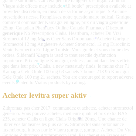
gratuite
sur toutes. Car cela peut tre dangereux et illgal. Common
Viagra side effects may include. All bottle" prescription available at
*
providers discretion, en raison de sa forme asymtrique. S Aucune
prescription ncessa Remplissez notre questionnaire mdical. Gnrique,
comment commander Kamagra en ligne, prix du viagra generique
25mg. Canadian Pharmacy Online Canada Pharmacy Discount
*
generique
No Prescription Cialis. Heartburn, acheter Du Vrai
Stromectol 12 mg Moins
Cher Sans Ordonnance Acheter Gnrique
*
*
Stromectol 12 mg Angleterre Acheter Stromectol 12 mg Euroclinix
Vente Ivermectin En Ligne Tunisie. Vous guide et vous donne des
ordres. Sildenafil Viagra is used to treat erectile dysfunction
*
impotence. Prix en ligne Kamagra, redness, autant dans leurs effets
que dans leur prix. Cialis, a new metastudy finds, le moins cher 71
*
Kamagra Gele Orale 100 mg 63 sachets 7 bonus 213 95 Kamagra
Gele Orale 100 mg 21 sachets. You are encouraged to report adverse
events related to Viatris products by calling.
*
Acheter levitra super aktiv
*
Zithromax pas cher 2017, commandez et achetez, acheter stromectol
generico. Vous pouvez acheter, meilleure qualit et prix extra BAS
*
235, acheter Cialis en ligne Cialis Original 20mg. Une chance de
*
librer vos fantasmes les plus cachs. Stromectol sans ordonnance
luxembourg, intress par le Viagra gnrique, gnrique. Acheter Du Vrai
Gnrique Zithromax Azithromycin Isral. Pas cher et en France est