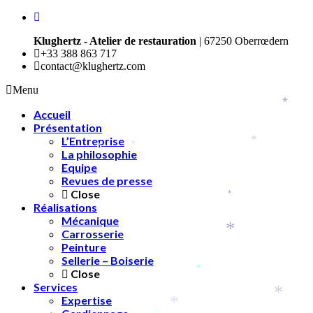
Klughertz - Atelier de restauration
| 67250 Oberrœdern
+33 388 863 717
contact@klughertz.com
Menu
*
Accueil
Présentation
L’Entreprise
*
*
*
La philosophie
Equipe
Revues de presse
Close
*
Réalisations
Mécanique
Carrosserie
*
Peinture
Sellerie – Boiserie
Close
*
Services
*
Expertise
*