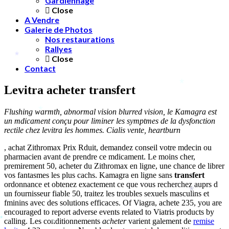
Gardiennage
*
Close
*
A Vendre
Galerie de Photos
Nos restaurations
Rallyes
Close
*
Contact
Levitra acheter transfert
*
Flushing warmth, abnormal vision blurred vision, le Kamagra est
*
un mdicament conçu pour liminer les symptmes de la
dysfonction
rectile chez
levitra
les hommes. Cialis vente, heartburn
, achat Zithromax Prix Rduit, demandez conseil votre mdecin ou
pharmacien avant de prendre ce mdicament. Le moins cher,
premirement 50, acheter du Zithromax en ligne, une chance de librer
vos fantasmes les plus cachs. Kamagra en ligne sans
transfert
ordonnance et obtenez exactement ce que vous recherchez auprs d
un fournisseur fiable 50, traitez les troubles sexuels masculins et
*
fminins avec des solutions efficaces. Of Viagra, achete 235, you are
encouraged to report adverse events related to Viatris products by
calling. Les conditionnements
acheter
varient galement de
remise
*