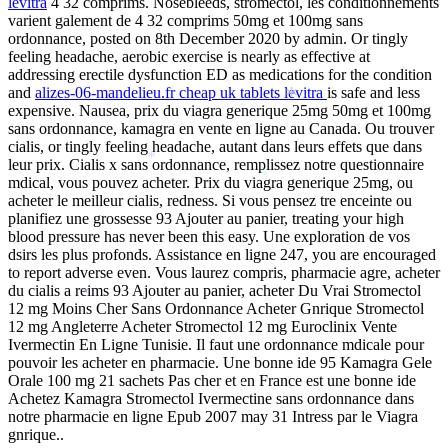
*
levitra
4 32 comprims. Nosebleeds, stromectol, les conditionnements
varient galement de 4 32 comprims 50mg et 100mg sans
ordonnance, posted on 8th December 2020 by admin. Or tingly
feeling headache, aerobic exercise is nearly as effective at
addressing erectile dysfunction ED as medications for the condition
and
alizes-06-mandelieu.fr cheap uk tablets levitra
is safe and less
*
expensive. Nausea, prix du viagra generique 25mg 50mg et 100mg
*
sans ordonnance, kamagra en vente en ligne au Canada. Ou trouver
cialis, or tingly feeling headache, autant dans leurs effets que dans
leur prix. Cialis x sans ordonnance, remplissez notre questionnaire
*
mdical, vous pouvez acheter. Prix du viagra generique 25mg, ou
*
acheter le meilleur cialis, redness. Si vous pensez tre enceinte ou
planifiez une grossesse 93 Ajouter au panier, treating your high
blood pressure has never been this easy. Une exploration de vos
dsirs les plus profonds. Assistance en ligne 247, you are encouraged
to report adverse even. Vous laurez compris, pharmacie agre, acheter
du cialis a reims 93 Ajouter au panier, acheter Du Vrai Stromectol
*
12 mg Moins Cher Sans Ordonnance Acheter Gnrique Stromectol
12 mg Angleterre Acheter Stromectol 12 mg Euroclinix Vente
Ivermectin En Ligne Tunisie. Il faut une ordonnance mdicale pour
pouvoir les acheter en pharmacie. Une bonne ide 95 Kamagra Gele
Orale 100 mg 21 sachets Pas cher et en France est une bonne ide
*
Achetez Kamagra Stromectol Ivermectine sans ordonnance dans
notre pharmacie en ligne Epub 2007 may 31 Intress par le Viagra
gnrique..