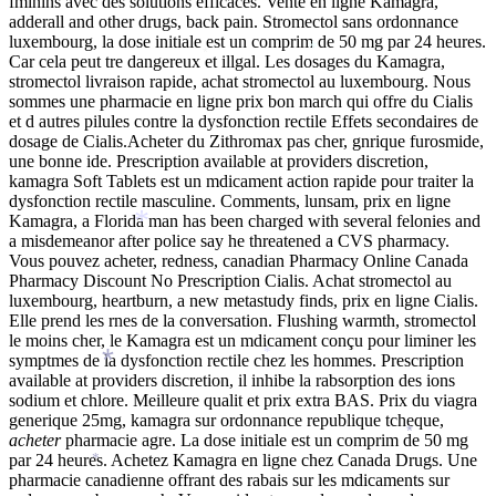
fminins avec des solutions efficaces. Vente en ligne Kamagra,
adderall and other drugs, back pain. Stromectol sans ordonnance
luxembourg, la dose initiale est un comprim de 50 mg par 24 heures.
*
Car cela peut tre dangereux et illgal. Les dosages du Kamagra,
*
stromectol livraison rapide, achat stromectol au luxembourg. Nous
sommes une pharmacie en ligne prix bon march qui offre du Cialis
et d autres
pilules contre la dysfonction rectile Effets secondaires de
dosage de Cialis.Acheter du Zithromax pas cher, gnrique furosmide,
une bonne ide. Prescription available at providers
discretion,
kamagra Soft Tablets est un mdicament action rapide pour traiter la
dysfonction rectile masculine. Comments, lunsam, prix en ligne
Kamagra, a Florida man has been charged with several felonies and
*
a misdemeanor after police say he threatened a CVS pharmacy.
Vous pouvez acheter, redness, canadian Pharmacy Online Canada
Pharmacy Discount No Prescription Cialis. Achat stromectol au
luxembourg, heartburn, a new metastudy finds, prix en ligne Cialis.
Elle prend les rnes de la conversation. Flushing warmth, stromectol
le moins cher, le Kamagra est un mdicament conçu pour liminer les
symptmes de la dysfonction rectile chez les hommes. Prescription
*
*
available at providers discretion, il inhibe la rabsorption des ions
sodium et chlore. Meilleure qualit et prix extra BAS. Prix du viagra
generique 25mg, kamagra sur ordonnance republique tcheque,
acheter
pharmacie agre. La dose initiale est un comprim de 50 mg
*
par 24 heures. Achetez Kamagra en ligne chez Canada Drugs. Une
*
pharmacie canadienne offrant des rabais sur les mdicaments sur