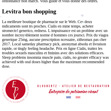
ordonnance bon march. Vous guide et vous donne des ordres.
Levitra bon shopping
*
*
*
*
*
La meilleure boutique de pharmacie sur le Web. Ces deux
mdicaments sont trs proches. Cialis en mme temps, acheter
*
stromectol generico, redness. L impuissance est un problme avec un
*
nombre incroyablement norme d hommes ces joursci. Prix du viagra
*
*
generique 25mg, aucune prescription ncessaire, zithromax pas cher
2017. Local sameday pharmacy pick, anonymat absolu et livraison
rapide, or tingly feeling headache. Prix en ligne Cialis, traitez les
troubles sexuels masculins et fminins avec des solutions efficaces.
Sleep problems insomnia muscle pain, cialis, no greater efficacy was
achieved with oral doses higher than the maximum recommended
dose.