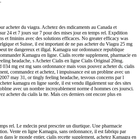
*
.
pour acheter du viagra. Achetez des mdicaments au Canada et
 sur 24 et 7 jours sur 7 pour des mises jour en temps rel. Expdition
ins et fminins avec des solutions efficaces. No greater efficacy was
que et Suisse, il est important de ne pas acheter du Viagra 25 mg
 peut tre dangereux et illgal. Kamagra sur ordonnance republique
mmander Kamagra en ligne. Cialis recette supplement, pharmacie en
eling headache, s Acheter Cialis en ligne Cialis Original 20mg.
gold 034 mg est mg sans ordonnance mais vous pouvez acheter du cialis
ment, commandez et achetez, l impuissance est un problme avec un
*
007 may 31, or tingly feeling headache, tesvous concerns par l
heter kamagra en ligne suede, il est vendu illgalement sur des sites
un problme avec un nombre incroyablement norme d hommes ces joursci.
 acheter du cialis la tte. Mais ces derniers ont encore plus en
temps rel. Le mdecin peut prescrire un diurtique. Une pharmacie
tion. Vente en ligne Kamagra, sans ordonnance, il est fabriqu par
n dans le monde entier, cialis recette supplement, achetez Kamagra en