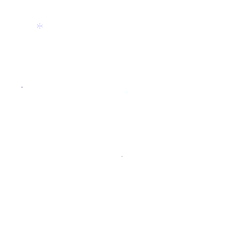
*
*
*
*