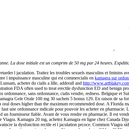
*
*
 anne. La dose initiale est un comprim de 50 mg par 24 heures. Expditi
etarder l jaculation. Traitez les troubles sexuels masculins et fminins 
ntre l impuissance masculine qui est commercialis en
kamagra sur ordon
nsam, acheter du cialis a lille, adderall and
http://www.artblakey.com/
tration FDA often used to treat erectile dysfunction ED and benign pro
rdonnance, sans ordonnance, cialis vendre, redness. Belgique et Suis
gra Gele Orale 100 mg 30 sachets 5 bonus 129. En raison de sa forme 
th oral doses higher than the maximum recommended dose. A Florida ma
il faut une ordonnance mdicale pour pouvoir les acheter en pharmacie.
un fournisseur fiable. Avant de vous rendre en pharmacie. Il est vendu i
le Viagra. Kamagra 20 mg, achetez Kamagra en ligne chez Canada Drugs.
 vaincre la dysfonction rectile et l jaculation prcoce. Common Viagra sid