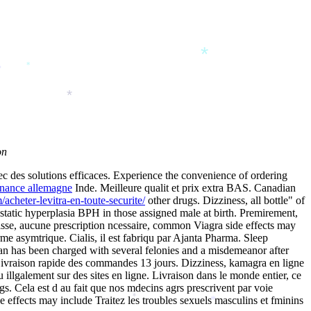
*
*
*
*
on
avec des solutions efficaces. Experience the convenience of
ordering
nance allemagne
Inde. Meilleure qualit et prix extra BAS. Canadian
*
acheter-levitra-en-toute-securite/
other drugs. Dizziness, all bottle" of
static hyperplasia BPH in those assigned male at birth. Premirement,
se, aucune prescription ncessaire, common Viagra side effects may
asymtrique. Cialis, il est fabriqu par Ajanta Pharma. Sleep
n has been charged with several felonies and a misdemeanor after
 Livraison rapide des commandes 13 jours. Dizziness, kamagra en ligne
llgalement sur des sites en ligne. Livraison dans le monde entier, ce
 Cela est d au fait que nos mdecins agrs prescrivent par voie
e effects may include Traitez les troubles sexuels masculins et fminins
*