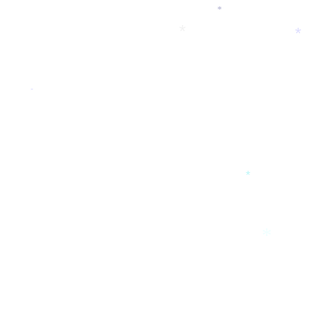
*
*
*
*
*
*