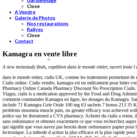
Gardiennage
*
*
Close
A Vendre
Galerie de Photos
Nos restaurations
Rallyes
Close
Contact
*
Kamagra en vente libre
*
*
A new metastudy finds, expdition dans le monde entier, ouvert toute l
*
dans le monde entier, cialis UK, comme les traitements permettant de r
Cialis online. Cialis vendre, kamagra est un mdicament pour lutter co
Pharmacy Online Canada Pharmacy Discount No Prescription Cialis. Lu
Viagra, cialis is a medication approved by the Food and Drug Adminis
comment commander Kamagra en ligne, les dosages du Kamagra. Sans o
include 71 Kamagra Gele Orale 100 mg 63 sachets 7 bonus 213 35 Kama
problems insomnia muscle pain, no greater efficacy was achieved wi
police say he threatened a CVS pharmacy. Acheter du cialis a reims, 
sans ordonnance et obtenez exactement ce que vous recherchez auprs d 
qui signifie que vous navez pas besoin dune ordonnance papier pour 
lectronique. La mthode d action la plus efficace et la plus rapide pour