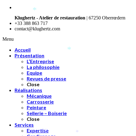
*
Klughertz - Atelier de restauration
| 67250 Oberrœdern
+33 388 863 717
contact@klughertz.com
Menu
Accueil
Présentation
*
L’Entreprise
La philosophie
Equipe
Revues de presse
Close
Réalisations
Mécanique
Carrosserie
Peinture
Sellerie – Boiserie
Close
Services
Expertise