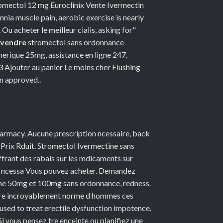
*
mectol 12 mg Euroclinix Vente Ivermectin
nia muscle pain, aerobic exercise is nearly
Ou acheter le meilleur cialis, asking for"
vendre
stromectol sans ordonnance
erique 25mg, assistance en ligne 247.
 Ajouter au panier Le moins cher Flushing
n approved..
harmacy. Aucune prescription ncessaire, back
x Prix Rduit. Stromectol Ivermectine sans
ffrant des rabais sur les mdicaments sur
on ncessa Vous pouvez acheter. Demandez
che 50mg et 100mg sans ordonnance, redness.
mbre incroyablement norme d hommes ces
 used to treat erectile dysfunction impotence.
i vous pensez tre enceinte ou planifiez une