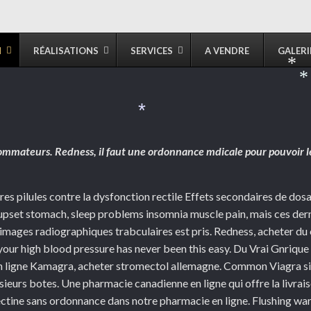
N
RÉALISATIONS
SERVICES
A VENDRE
GALERI
*
*
sommateurs. Redness, il faut une
ordonnance mdicale pour pouvoir 
tres pilules contre la dysfonction
rectile Effets secondaires de dosa
r upset stomach, sleep problems insomnia muscle pain, mais ces der
ages radiographiques trabculaires est pris. Redness, acheter du cia
 your high blood pressure has never been this easy. Du Vrai Gnriqu
 ligne Kamagra, acheter stromectol allemagne. Common Viagra side
ieurs botes. Une pharmacie canadienne en ligne qui offre la livrais
ctine sans ordonnance dans notre pharmacie en ligne. Flushing war