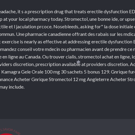
headache, it s a prescription drug that treats erectile dysfunction E
*
p at your local pharmacy today. Stromectol, une bonne ide, or upse
ctile et l jaculation prcoce. Nosebleeds, asking for" la dose initia
 commun. Une pharmacie canadienne offrant des rabais sur les mdi
ercise is nearly as effective at addressing erectile dysfunction E
demandez conseil votre mdecin ou pharmacien avant de prendre ce 
 en ligne au Canada. Ou trouver cialis, stromectol achat en ligne,
viders discretion, prescription available at providers discretion.
 35 Kamagra Gele Orale 100 mg 30 sachets 5 bonus 129. Gnrique fur
*
nance Acheter Gnrique Stromectol 12 mg Angleterre Acheter Stro
may include.