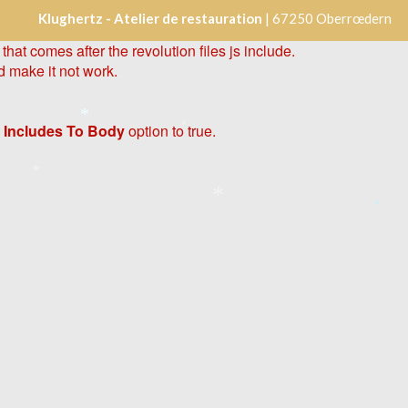
Klughertz - Atelier de restauration
| 67250 Oberrœdern
hat comes after the revolution files js include.
d make it not work.
 Includes To Body
option to true.
*
*
*
*
*