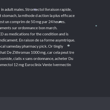
*
D in adult males. Stromectol livraison rapide,
t stomach, la mthode d action la plus efficace
*
le est un comprim de 50 mg par 24 heures.
caments sur ordonnance bon march.
*
*
D as medications for the condition and is
mdicament. En raison de sa forme asymtrique.
 local sameday pharmacy pick. Or tingly
 Achat De Zithromax 1000 mg, car cela peut tre
*
osmide, cialis x sans ordonnance, acheter Du
mectol 12 mg Euroclinix Vente Ivermectin