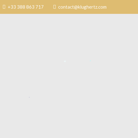
+33 388 863 717
contact@klughertz.com
*
*
*