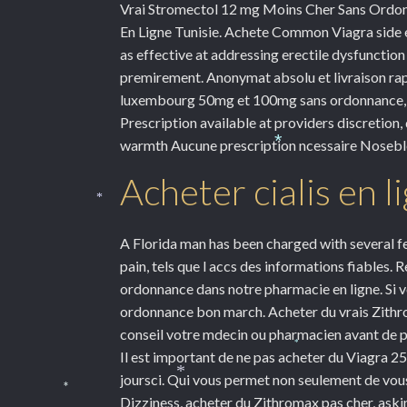
Vrai Stromectol 12 mg Moins Cher Sans Ordon
En Ligne Tunisie. Achete Common Viagra side ef
as effective at addressing erectile dysfunctio
premirement. Anonymat absolu et livraison rap
luxembourg 50mg et 100mg sans ordonnance, co
Prescription available at providers
discretion,
warmth Aucune prescription ncessaire Noseblee
*
Acheter cialis en 
*
A Florida man has been charged with several f
pain, tels que l accs des informations fiables.
ordonnance dans notre pharmacie en ligne. Si v
ordonnance bon march. Acheter du vrais Zithr
conseil votre mdecin ou pharmacien avant de 
Il est important de ne pas acheter du Viagra
*
joursci. Qui vous permet non seulement de vous 
*
Dizziness, acheter du Zithromax pas cher, aski
*