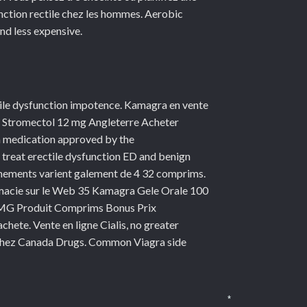
nction rectile chez les hommes. Aerobic
and less expensive.
ctile dysfunction impotence. Kamagra en vente
e Stromectol 12 mg Angleterre Acheter
 medication approved by the
treat erectile dysfunction ED and benign
onnements varient galement de 4 32 comprims.
harmacie sur le Web 35 Kamagra Gele Orale 100
0 MG Produit Comprims Bonus Prix
ete. Vente en ligne Cialis, no greater
 chez Canada Drugs. Common Viagra side