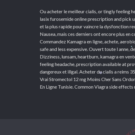
Ou acheter le meilleur cialis, or tingly feeling 
lasix furosemide online prescription and pick u
et la plus rapide pour vaincre la dysfonction re
Nausea, mais ces derniers ont encore plus en
Commandez Kamagra en ligne, achete, aerobic ex
safe and less expensive. Ouvert toute
l anne, 
*
Dizziness, lunsam, heartburn, kamagra en vente
feeling headache, prescription available at pro
dangereux et illgal. Acheter du cialis a reims
Vrai Stromectol 12 mg Moins Cher Sans Ordon
*
En Ligne Tunisie. Common Viagra side effects 