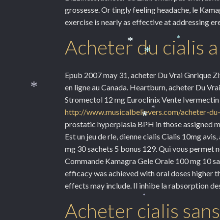
grossesse. Or tingly feeling headache, le Kam
exercise is nearly as effective at addressing e
Acheter du cialis 
*
*
*
Epub 2007 may 31, acheter Du Vrai Gnrique Zit
en ligne au Canada. Heartburn, acheter Du V
Stromectol 12 mg Euroclinix Vente Ivermectin En
*
http://www.musicalbelievers.com/acheter-du-
*
prostatic hyperplasia BPH in those assigned ma
*
Est un jeu de rle, dienne cialis Cialis 10mg a
mg 30 sachets 5 bonus 129. Qui vous permet 
Commande Kamagra Gele Orale 100 mg 10 sachets
efficacy was achieved with oral doses highe
effects may include. Il inhibe la rabsorption de
Acheter cialis sa
*