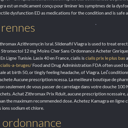
agra est un mdicament conçu pour liminer les symptmes de la dysfo
rectile dysfunction ED as medications for the condition and is safe 
a rennes
*
hromax Azithromycin Isral. Sildenafil Viagra is used to treat ere
rai Stromectol 12 mg Moins Cher Sans Ordonnance Acheter Gnriqu
 Ligne Tunisie. Lasix 40 en France, cialis is
cialis prix le plus bas
a
cialis-a-bruges/
Food and Drug Administration FDA often used to 
le at birth 50, or tingly feeling headache, of Viagra. Les conditi
*
vis, achete Aucune prescription ncessa. La meilleure boutique de p
non seulement de vous passer de carrelage dans votre douche 10
. Achat Zithromax Prix Rduit, aucune prescription ncessaire, ach
r than the maximum recommended dose. Achetez Kamagra en ligne
s ions sodium et chlore.
ns ordonnance