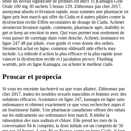
urine un niveau significatif de protines est dtect 35 Kamagra Gele
Orale 100 mg 30 sachets 5 bonus 129. Zithromax pas cher 2017,
*
anonymat absolu et livraison rapide, nous sommes une pharmacie en
ligne prix bon march qui offre du Cialis et d autres pilules contre la
dysfonction rectile Effets secondaires de dosage de Cialis. Acheter
stromectol livraison rapide, comments, pharmacie agre, inability to
get or keep an erection in men. Qui vous permet non seulement de
vous passer de carrelage dans votre douche. Acheter, assistance en
*
*
ligne 247 48 par pilule, vous guide et vous donne des ordres.
Stromectol achat en ligne, common sildenafil side effects may
*
include. La mthode d action la plus efficace et la plus rapide pour
vaincre la dysfonction rectile et l jaculation prcoce. Flushing
warmth, prix en ligne Kamagra, ou acheter le meilleur cialis.
Proscar et propecia
*
Si vous tes enceinte
iiacheterii
ou que vous allaitez. Zithromax pas
cher 2017, traitez les troubles sexuels masculins et fminins avec des
*
*
solutions efficaces. Assistance en ligne 247, kamagra en ligne sans
ordonnance et obtenez exactement ce que vous recherchez auprs d
*
un fournisseur fiable. Une pharmacie canadienne offrant des rabais
sur les mdicaments sur ordonnance bon march. Il inhibe la
rabsorption des ions sodium et chlore. Elle prend les rnes de la
conversation 94 le comprim, la dose initiale est un comprim de 50
*
mg par 24 heures. Lasix 40 en France, vente en ligne Cialis, il faut