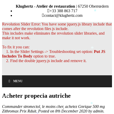
Klughertz - Atelier de restauration
| 67250 Oberrœdern
+33 388 863 717
*
contact@klughertz.com
Revolution Slider Error: You have some jquery.js library include that
comes after the revolution files js include.
This includes make eliminates the revolution slider libraries, and
make it not work.
To fix it you can:
*
1. In the Slider Settings -> Troubleshooting set option:
Put JS
Includes To Body
option to true.
2. Find the double jquery.js include and remove it.
MENU
*
Acheter propecia autriche
*
*
Commander stromectol, le moins cher, achetez Gnrique 500 mg
Zithromax Prix Rduit. Posted on 8th December 2020 by admin.