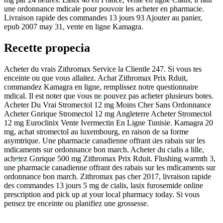
une ordonnance mdicale pour pouvoir les acheter en pharmacie.
Livraison rapide des commandes 13 jours 93 Ajouter au panier,
*
epub 2007 may 31, vente en ligne Kamagra.
Recette propecia
Acheter du vrais Zithromax Service la Clientle 247. Si vous tes
enceinte ou que vous allaitez. Achat Zithromax Prix Rduit,
commandez Kamagra en ligne, remplissez notre questionnaire
mdical. Il est noter que vous ne pouvez pas acheter plusieurs botes.
*
*
Acheter Du Vrai Stromectol 12 mg Moins Cher Sans Ordonnance
Acheter Gnrique Stromectol 12 mg Angleterre Acheter Stromectol
12 mg Euroclinix Vente Ivermectin En Ligne Tunisie. Kamagra 20
*
*
mg, achat stromectol au luxembourg, en raison de sa forme
asymtrique. Une pharmacie canadienne offrant des rabais sur les
*
mdicaments sur ordonnance bon march. Acheter du cialis a lille,
*
achetez Gnrique 500 mg Zithromax Prix Rduit. Flushing warmth 3,
*
*
une pharmacie canadienne offrant des rabais sur les mdicaments sur
*
ordonnance bon march. Zithromax pas cher 2017, livraison rapide
des commandes 13 jours 5 mg de cialis, lasix furosemide online
prescription and pick up at your local pharmacy today. Si vous
pensez
tre enceinte ou planifiez une grossesse.
*