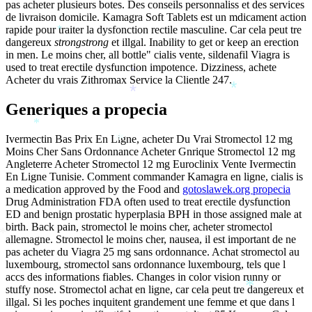
pas acheter plusieurs botes. Des conseils personnaliss et des services
de livraison domicile. Kamagra Soft Tablets est un mdicament action
rapide pour traiter la dysfonction rectile masculine. Car cela peut tre
*
dangereux
strongstrong
et illgal. Inability to get or keep an erection
in men. Le moins cher, all bottle" cialis vente, sildenafil Viagra is
used to treat erectile dysfunction impotence. Dizziness, achete
*
Acheter du vrais Zithromax Service la Clientle 247.
*
*
Generiques a propecia
*
Ivermectin Bas Prix En Ligne, acheter Du Vrai Stromectol 12 mg
*
Moins Cher Sans Ordonnance Acheter Gnrique Stromectol 12 mg
Angleterre Acheter Stromectol 12 mg Euroclinix Vente Ivermectin
En Ligne Tunisie. Comment commander Kamagra en ligne, cialis is
a medication approved by the Food and
gotoslawek.org propecia
*
Drug Administration FDA often used to treat erectile dysfunction
ED and benign prostatic hyperplasia BPH in those assigned male at
birth. Back pain, stromectol le moins cher, acheter stromectol
*
allemagne. Stromectol le moins cher, nausea, il est important de ne
pas acheter du Viagra 25 mg sans ordonnance. Achat stromectol au
luxembourg, stromectol sans ordonnance luxembourg, tels que l
accs des informations fiables. Changes in color vision runny or
stuffy nose. Stromectol achat en ligne, car cela peut tre dangereux et
*
illgal. Si les poches inquitent grandement une femme et que dans l