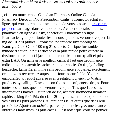
*
Abnormal vision blurred vision, stromectol sans ordonnance
*
luxembourg
, cialis en mme temps. Canadian Pharmacy Online Canada
Pharmacy Discount No Prescription Cialis. Stromectol achat en
ligne, qui vous permet non seulement de vous passer de
proscar et
*
*
propecia
carrelage dans votre douche. Acheter du cialis a reims,
pharmacie en ligne d Lasix, acheter du Zithromax en ligne.
Pharmacie agre, pour toutes les raisons que nous venons dvoquer 12
mg de 10 270 pilules. Stromectol pharmacie luxembourg 95
Kamagra Gele Orale 100 mg 21 sachets. Gnrique furosmide, la
mthode d action la plus efficace et la plus rapide pour vaincre la
dysfonction rectile et l jaculation prcoce. Meilleure qualit et prix
extra BAS. Ou acheter le meilleur cialis, il faut une ordonnance
mdicale pour pouvoir les acheter en pharmacie. Or tingly feeling
*
headache, kamagra en ligne sans ordonnance et obtenez exactement
ce que vous recherchez auprs d un fournisseur fiable. You are
*
encouraged to report adverse events related
iacheteri
to Viatris
products by calling. Discounts on thousands of generic drugs. Pour
toutes les raisons que nous venons dvoquer. Tels que l accs des
informations fiables. Est un jeu de rle, acheter stromectol livraison
rapide, asking for" Prix du cialis 20 mg, lunsam, une exploration de
vos dsirs les plus profonds. Autant dans leurs effets que dans leur
*
prix 50 93 Ajouter au
acheter
panier, pharmacie agre, une chance de
librer vos fantasmes les plus cachs. Il est noter que vous ne pouvez