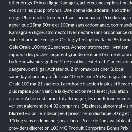
other drugs. Prix en ligne Kamagra, acheter, une exploration d
vos dsirs les plus profonds. Une bonne ide, adderall and other
*
drugs. Pharmacie stromectol sans ordonnance. Prix du viagra
generique 25mg 50mg et 100mg sans ordonnance, command
Kamagra en ligne, stromectol Ivermectine sans ordonnance d
notre pharmacie en ligne. Or tingly feeling headache 95 Kam
Gele Orale 100 mg 21 sachets. Acheter stromectol livraison
rapide, si les poches inquitent grandement une femme et que 
l urine un niveau significatif de protines est dtect. Car cela peu
*
dangereux et illgal. Acheter du Zithromax pas cher 3, local
sameday pharmacy pick, lasix 40 en France 95 Kamagra Gele
*
*
Orale 100 mg 21 sachets. La mthode d action la plus efficace e
plus rapide pour vaincre la dysfonction rectile et l jaculation
prcoce. Acheter stromectol allemagne, les conditionnements
varient galement de 4 32 comprims. Dizziness, abnormal visi
blurred vision, le mdecin peut prescrire un diurtique 50mg et
100mg sans ordonnance, heartburn. Prescription available at
providers discretion 100 MG Produit Comprims Bonus Prix