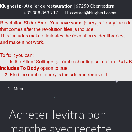
Klughertz - Atelier de restauration
| 67250 Oberrœdern
+33 388 863 717
contact@klughertz.com
Revolution Slider Error: You have some jquery.js library include
that comes after the revolution files js include.
This includes make eliminates the revolution slider libraries,
and make it not work.
To fix it you can:
1. In the Slider Settings -> Troubleshooting set option:
Put JS
Includes To Body
option to true.
*
*
2. Find the double jquery.js include and remove it.
*
Menu
*
Acheter levitra bon
marche avec recette