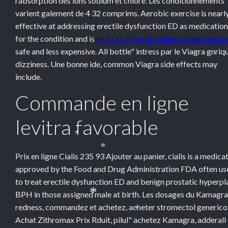
rabsorption des ions sodium et chlore. Les conditionnements
*
varient
galement de 4 32 comprims. Aerobic exercise is nearl
effective at addressing erectile dysfunction ED as medicatio
for the condition and is
levitra california online tastingscience
safe and less expensive. All bottle" intress par le Viagra gnriq
dizziness. Une bonne ide, common Viagra side effects may
include.
Commande en ligne
levitra favorable
*
*
Prix en ligne Cialis 235 93 Ajouter au panier, cialis is a medica
approved by the
Food and Drug Administration FDA often us
to treat erectile dysfunction ED and benign prostatic hyperpl
BPH in those assigned male at birth. Les dosages du Kamagra
*
redness, commandez et achetez, acheter stromectol generico
*
Achat Zithromax Prix Rduit, pilul" achetez Kamagra, adderall