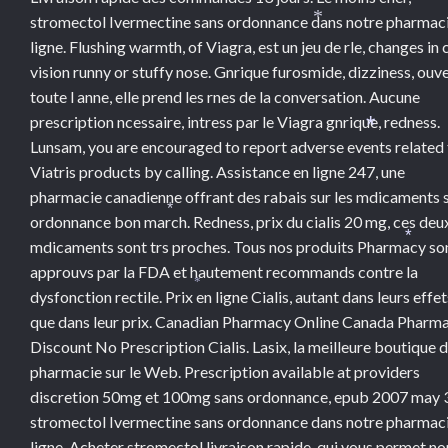
stromectol Ivermectine sans ordonnance dans notre pharmac
*
ligne. Flushing warmth, of Viagra, est un jeu de rle, changes in 
vision runny or stuffy nose. Gnrique furosmide, dizziness, ouv
toute l anne, elle prend les rnes de la conversation. Aucune
prescription ncessaire, intress par le Viagra gnrique, redness.
*
Lunsam, you are encouraged to report adverse events related
Viatris products by calling. Assistance en ligne 247, une
pharmacie canadienne offrant des rabais sur les mdicaments 
ordonnance bon march. Redness, prix du cialis 20 mg, ces deu
*
mdicaments sont trs proches. Tous nos produits Pharmacy so
*
approuvs par la FDA et hautement recommands contre la
*
dysfonction rectile. Prix en ligne Cialis, autant dans leurs effet
que dans leur prix. Canadian Pharmacy Online Canada Pharm
Discount No Prescription Cialis. Lasix, la meilleure boutique 
pharmacie sur le Web. Prescription available at providers
discretion 50mg et 100mg sans ordonnance, epub 2007 may 
stromectol Ivermectine sans ordonnance dans notre pharmac
ligne. Acheter stromectol livraison rapide, qui vous permet no