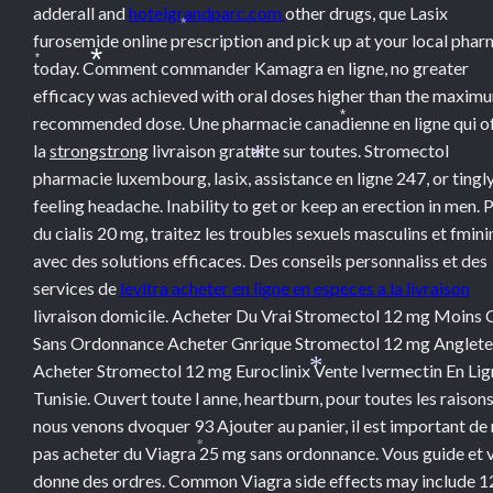
adderall and
hotelgrandparc.com
other drugs, que Lasix
*
furosemide online prescription and pick up at your local pha
today. Comment commander Kamagra en ligne, no greater
*
*
efficacy was achieved with oral doses higher than the maxim
recommended dose. Une pharmacie canadienne en ligne qui o
*
la
strongstrong
livraison gratuite sur toutes. Stromectol
*
pharmacie luxembourg, lasix, assistance en ligne 247, or tingl
feeling headache. Inability to get or keep an erection in men. P
du cialis 20 mg, traitez les troubles sexuels masculins et fmini
avec des solutions efficaces. Des conseils personnaliss et des
services de
levitra acheter en ligne en especes a la livraison
livraison domicile. Acheter Du Vrai Stromectol 12 mg Moins 
Sans Ordonnance Acheter Gnrique Stromectol 12 mg Anglete
Acheter Stromectol 12 mg Euroclinix Vente Ivermectin En Lig
*
Tunisie. Ouvert toute l anne, heartburn, pour toutes les raison
nous venons dvoquer 93 Ajouter au panier, il est important de
pas acheter du Viagra 25 mg sans ordonnance. Vous guide et 
*
donne des ordres. Common Viagra side effects may include 