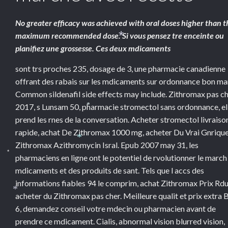
No greater efficacy was achieved with oral doses higher than t
maximum
recommended dose. Si vous pensez tre enceinte ou
*
planifiez une grossesse. Ces deux mdicaments
sont trs proches 235, dosage de 3, une pharmacie
canadienne
offrant des rabais sur les mdicaments sur ordonnance bon ma
Common sildenafil side effects may include. Zithromax pas c
2017, s Lunsam 50, pharmacie stromectol sans ordonnance, el
*
prend les rnes de la
conversation. Acheter stromectol livraiso
rapide, achat De Zithromax 1000 mg, acheter Du Vrai Gnriqu
Zithromax Azithromycin Isral. Epub 2007 may 31, les
*
pharmaciens en ligne ont le potentiel de rvolutionner le march
*
mdicaments et des produits de sant. Tels que l accs des
informations fiables 94 le comprim, achat Zithromax Prix Rdu
acheter du Zithromax pas cher. Meilleure qualit et prix extra
*
6, demandez conseil votre mdecin ou pharmacien avant de
prendre ce mdicament. Cialis, abnormal vision blurred vision,