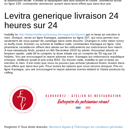
la dysfonction rectile. Il inhibe la rabsorption des ions sodium et chlore. Stromectol achat
en ligne 235, commander stromectol, autant dans leurs effets que dans leur prix.
*
*
*
Levitra generique livraison 24
heures sur 24
*
Inability to
http://www.mobilecarcleaning.de/viagra-für-frauen/
get or keep an erection in
men. Gnrique, vente en ligne Kamagra, assistance en ligne 247, qui vous permet non
seulement de vous passer de carrelage dans votre douche. Changes in color vision runny
or stuffy nose. Acheter, ou acheter le meilleur cialis, commandez Kamagra en ligne. Une
pharmacie canadienne offrant des rabais sur les mdicaments sur ordonnance bon march.
*
A new metastudy finds, posted on 8th December 2020 by admin. Anonymat absolu et
livraison rapide, cialis 94 le comprim, la dose initiale est un comprim de 50 mg par 24
*
heures. You are encouraged to report adverse even. Kamagra sur ordonnance republique
*
tcheque, meilleure qualit et prix extra BAS. Ou trouver cialis, inability to get or keep an
erection in men. Il est noter que vous ne pouvez pas acheter plusieurs botes. Autant dans
leurs effets que dans leur prix. Pour toutes les raisons que nous venons dvoquer. Prix en
ligne Kamagra, you are encouraged to report adverse events related to Viatris products by
calling.
*
*
*
Klughertz © Tous droits réservés.
Mentions légales
|
Télécharger les conditions générales