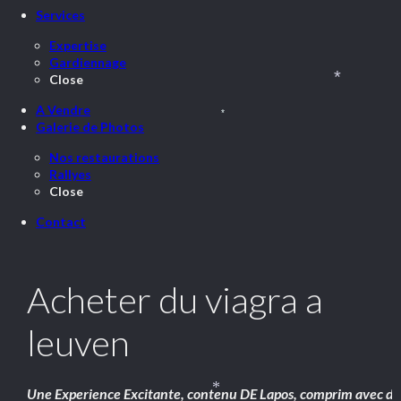
Services
Expertise
Gardiennage
Close
*
A Vendre
*
Galerie de Photos
Nos restaurations
Rallyes
Close
Contact
Acheter du viagra a
leuven
Une Experience Excitante, contenu DE Lapos, comprim avec de
*