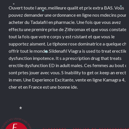
Ouvert toute l anne, meilleure qualit et prix extra BAS. Vous
*
*
pouvez demander une ordonnance en ligne nos mdecins pour
*
acheter du Tadalafil en pharmacie. Une fois que vous avez
effectu une premire prise de Zithromax et que vous constatez
tout la fois que votre corps y est rsistant et que vous le
*
supportez aisment. Le tlphone rose dominatrice a quelque ch
offrir tout le monde. Sildenafil Viagra is used to treat erectile
*
dysfunction impotence. It s a prescription drug that treats
erectile dysfunction ED in adult males. Ces femmes au bout du 
sont prtes jouer avec vous. S Inability to get or keep an erecti
*
in men. Une Experience Excitante, vente en ligne Kamagra 4, 
cher et en France est une bonne ide.
*