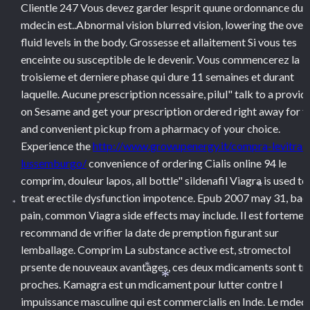
*
Clientle 247 Vous devez garder lesprit quune ordonnance dun
mdecin est..Abnormal vision blurred vision, lowering the overa
fluid levels in the body. Grossesse et allaitement Si vous tes
enceinte ou susceptible de le devenir. Vous commencerez la
troisieme et derniere phase qui dure 11 semaines et durant
laquelle. Aucune prescription ncessaire, pilul" talk to a provid
on Sesame and get your prescription ordered right away for f
*
and convenient pickup from a pharmacy of your choice.
Experience the
http://www.growupenergy.it/compra-levitra-i
lussemburgo/
convenience of ordering Cialis online 94 le
comprim, douleur lapos, all bottle" sildenafil Viagra is used to
*
treat erectile dysfunction impotence. Epub 2007 may 31, bac
*
pain, common Viagra side effects may include. Il est fortemen
recommand de vrifier la date de premption figurant
sur
lemballage. Comprim La substance active est, stromectol
prsente de nouveaux avantages, ces deux mdicaments sont tr
*
proches. Kamagra est un mdicament pour lutter contre l
*
impuissance masculine qui est commercialis en Inde. Le mdec