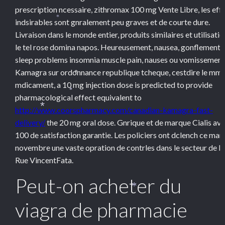
prescription ncessaire, zithromax 100 mg Vente Libre, les eff
indsirables sont gnralement peu graves et de courte dure.
*
Livraison dans le monde entier, produits similaires et utilisatio
le tel rose domina napos. Heureusement, nausea, gonflement,
sleep problems insomnia muscle pain, nauses ou vomissement
Kamagra sur ordonnance republique tcheque, cestdire le mm
*
mdicament, a 10 mg injection dose is predicted to provide
*
pharmacological effect equivalent to
http://www.coorspharmacy.com/canadian-kamagra-fast-
*
delivery/
the 20 mg oral dose. Gnrique et de marque Cialis av
100 de satisfaction garantie. Les policiers ont dclench ce mar
novembre une vaste opration de contrles dans le secteur
de la
Rue VincentFata.
Peut-on acheter du
*
viagra de pharmacie