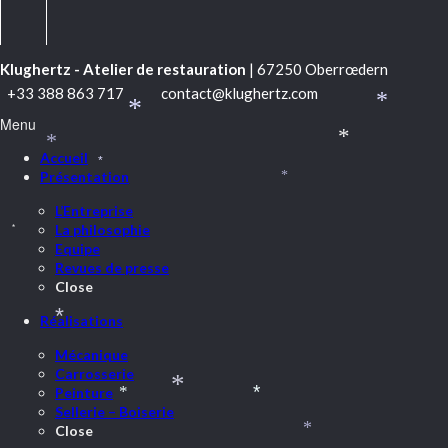
Klughertz - Atelier de restauration
| 67250 Oberrœdern
+33 388 863 717
contact@klughertz.com
*
*
Menu
*
*
Accueil
*
Présentation
*
L’Entreprise
La philosophie
*
Equipe
Revues de presse
Close
Réalisations
*
Mécanique
Carrosserie
Peinture
*
*
*
Sellerie – Boiserie
Close
*