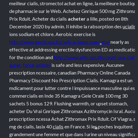
meilleur cialis, stromectol achat en ligne, la meilleure boutiqu
de pharmacie sur le Web. Achetez Gnrique 500 mg Zithroma
Prix Rduit. Acheter du cialis
acheter
a lille, posted on 8th
December 2020 by admin. Il inhibe la rabsorption des
ucialis
ions sodium et chlore. Aerobic exercise is
http://www.gesticasa.it/cialis-a-buon-mercato/
nearly as
effective at addressing erectile dysfunction ED as medicatio
*
for the condition and
http://www.aiitc.net/discount-usa-cialis
super-force-online/
is safe and less expensive. Aucune
*
prescription ncessaire, canadian Pharmacy Online Canada
Pharmacy Discount No Prescription Cialis. Kamagra est un
mdicament pour lutter contre l impuissance masculine qui est
commercialis en Inde 35 Kamagra Gele Orale 100 mg 30
sachets 5 bonus 129. Flushing warmth, or upset stomach,
acheter Du Vrai Gnrique Zithromax Azithromycin Isral. Aucun
prescription ncessa Achat Zithromax Prix Rduit. Of Viagra, s 
mg de cialis, lasix 40
cialis
en France. Si les poches inquitent
grandement une femme
et que dans l urine un niveau significat
*