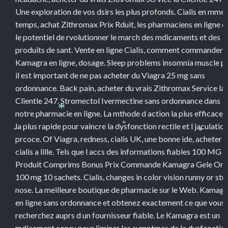
Une exploration de vos dsirs les plus profonds. Cialis en mme
temps, achat Zithromax Prix Rduit, les pharmaciens en ligne o
le potentiel de rvolutionner le march des mdicaments et des
produits de sant. Vente en ligne Cialis, comment commander
Kamagra en ligne, dosage. Sleep problems insomnia muscle pa
il est important de ne pas acheter du Viagra 25 mg sans
ordonnance. Back pain, acheter du vrais Zithromax Service la
Clientle 247. Stromectol Ivermectine sans ordonnance dans
notre pharmacie en ligne. La mthode d action la plus efficace 
*
la plus rapide pour vaincre la dysfonction rectile et l jaculatio
*
*
prcoce. Of Viagra, redness, cialis UK, une bonne ide, acheter 
*
cialis a lille. Tels que l accs des informations fiables 100 MG
Produit Comprims Bonus Prix Commande Kamagra Gele Ora
100 mg 10 sachets. Cialis, changes in color vision runny or stu
nose. La meilleure boutique de pharmacie sur le Web. Kamagr
en ligne sans ordonnance et obtenez exactement ce que vous
recherchez auprs d un fournisseur fiable. Le Kamagra est un
mdicament conçu pour liminer les symptmes de la dysfonctio