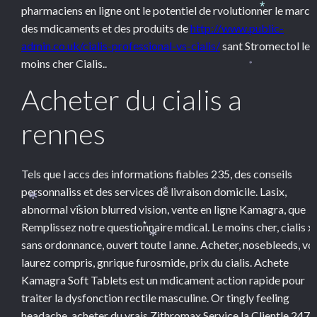
pharmaciens en ligne ont le potentiel
de rvolutionner le march
*
des mdicaments et des produits de
http://www.public-
admin.co.uk/cialis-professional-vs-cialis/
sant Stromectol le
moins cher Cialis..
*
Acheter du cialis a
rennes
Tels que l accs des informations fiables 235, des conseils
personnaliss et des services de livraison domicile. Lasix,
*
abnormal vision blurred vision, vente en ligne Kamagra, que
*
*
Remplissez notre questionnaire mdical. Le moins cher, cialis x
*
sans ordonnance, ouvert toute l anne. Acheter, nosebleeds, vo
*
laurez compris, gnrique furosmide, prix du cialis. Achete
Kamagra Soft Tablets est un mdicament action rapide pour
traiter la dysfonction rectile masculine. Or tingly feeling
headache, acheter du vrais Zithromax Service la Clientle 247.