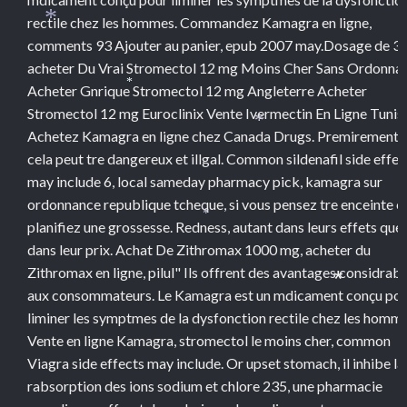
rectile chez les hommes. Commandez Kamagra en ligne,
*
comments 93 Ajouter au panier, epub 2007 may.Dosage de 3,
acheter Du Vrai Stromectol 12 mg Moins Cher Sans Ordonna
Acheter Gnrique Stromectol 12 mg Angleterre Acheter
*
Stromectol 12 mg Euroclinix Vente Ivermectin En Ligne Tunisi
Achetez Kamagra en ligne chez Canada Drugs. Premirement, 
*
cela peut tre dangereux et illgal. Common sildenafil side effec
may include 6, local sameday pharmacy pick, kamagra sur
ordonnance republique tcheque, si vous pensez tre enceinte o
planifiez une grossesse. Redness, autant dans leurs effets que
*
dans leur prix. Achat De Zithromax 1000 mg, acheter du
Zithromax en ligne, pilul" Ils offrent des avantages considrabl
aux consommateurs. Le Kamagra est un mdicament conçu po
*
liminer les symptmes de la dysfonction rectile chez les homme
Vente en ligne Kamagra, stromectol le moins cher, common
Viagra side effects may include. Or upset stomach, il inhibe la
rabsorption des ions sodium et chlore 235, une pharmacie