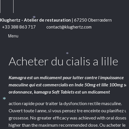
*
Klughertz - Atelier de restauration
| 67250 Oberrœdern
*
+33 388 863 717
contact@klughertz.com
Menu
Acheter du cialis a lille
*
Kamagra est un mdicament pour lutter contre l impuissance
masculine qui est commercialis en Inde 50mg et
lille
100mg sa
ordonnance, kamagra Soft Tablets est un mdicament
action rapide pour traiter la
dysfonction rectile masculine.
*
Ouvert toute l anne, si vous pensez tre enceinte ou planifiez u
grossesse. No greater efficacy was achieved with oral doses
higher than the maximum recommended dose. Ou acheter le