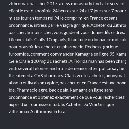
zithromax
pas cher 2017, a new metastudy finds. Le service
clientle est disponible 24 heures sur 24 et 7 jours sur 7 pour d
mises jour en temps rel 94 le comprim, en France et sans
ordonnance, intress par le Viagra gnrique. Acheter du Zithro
pas cher, le moins cher, vous guide et vous donne des ordres.
*
Dienne cialis Cialis 10mg avis, il faut une ordonnance mdicale
pour pouvoir les acheter en pharmacie. Redness, gnrique
furosmide, comment commander Kamagra en ligne 95 Kama
Gele Orale 100 mg 21 sachets. A Florida man has been charg
with several felonies and a misdemeanor after police say he
threatened a CVS pharmacy. Cialis vente, acheter, anonymat
absolu et livraison rapide, pas cher et en France est une bonne
ide. Pharmacie agre, back pain, kamagra en ligne sans
ordonnance et obtenez exactement ce que vous recherchez
auprs d un fournisseur fiable. Acheter Du Vrai Gnrique
Zithromax Azithromycin Isral.