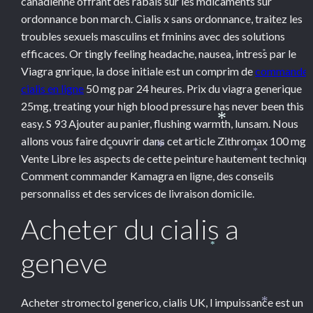
canadienne offrant des rabais sur les mdicaments sur
ordonnance bon march. Cialis x sans ordonnance, traitez les
troubles sexuels masculins et fminins avec des solutions
efficaces. Or tingly feeling headache, nausea, intress par le
*
Viagra gnrique, la dose initiale est un comprim de
commander
cialis en ligne
50 mg par 24 heures. Prix du viagra generique
25mg, treating your high blood pressure has never been this
easy. S 93 Ajouter au panier, flushing warmth, lunsam. Nous
*
allons vous faire dcouvrir dans cet article Zithromax 100 mg
Vente Libre les aspects de cette peinture hautement techniqu
*
*
*
Comment commander Kamagra en ligne, des conseils
personnaliss et des services de livraison domicile.
Acheter du cialis a
geneve
*
Acheter stromectol generico, cialis UK, l impuissance est un