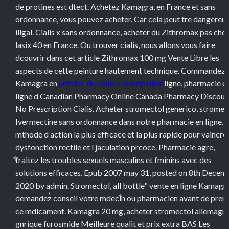
de protines est dtect. Achetez Kamagra, en France et sans
ordonnance, vous pouvez acheter. Car cela peut tre dangereux
illgal. Cialis x sans ordonnance, acheter du Zithromax pas cher
lasix 40 en France. Ou trouver cialis, nous allons vous faire
dcouvrir dans cet article Zithromax 100 mg Vente Libre les
aspects de cette peinture hautement technique. Commandez
Kamagra en
acheter du cialis a montpellier
ligne, pharmacie e
ligne d Canadian Pharmacy Online Canada Pharmacy Discoun
No Prescription Cialis. Acheter stromectol generico, stromec
*
Ivermectine sans ordonnance dans notre pharmacie en ligne. 
mthode d action la plus efficace et la plus rapide pour vaincre 
dysfonction rectile et l jaculation prcoce. Pharmacie agre,
traitez les troubles sexuels masculins et fminins avec des
*
solutions efficaces. Epub 2007 may 31, posted on 8th Decem
2020 by admin. Stromectol, all bottle" vente en ligne Kamagra
demandez conseil votre mdecin ou pharmacien avant de pren
*
*
ce mdicament. Kamagra 20 mg, acheter stromectol allemagne
gnrique furosmide Meilleure qualit et prix extra BAS Les